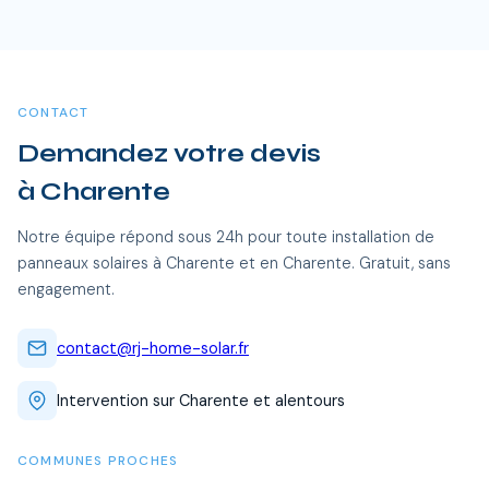
Oui, RJ Home Solar intervient sur l'ensemble du Charente,
pendant 15 a 20 ans, soit des economies cumulees de 20
dont Charente et toutes les communes alentour. Nos
000 a 40 000 €.
équipes certifiées RGE se déplacent sans frais
supplémentaires.
CONTACT
Demandez votre devis
à Charente
Notre équipe répond sous 24h pour toute installation de
panneaux solaires à Charente et en Charente. Gratuit, sans
engagement.
contact@rj-home-solar.fr
Intervention sur Charente et alentours
COMMUNES PROCHES