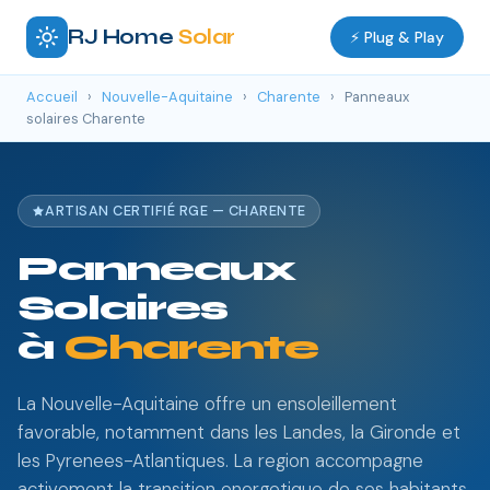
RJ Home
Solar
⚡ Plug & Play
Accueil
›
Nouvelle-Aquitaine
›
Charente
›
Panneaux
solaires Charente
ARTISAN CERTIFIÉ RGE — CHARENTE
Panneaux
Solaires
à
Charente
La Nouvelle-Aquitaine offre un ensoleillement
favorable, notamment dans les Landes, la Gironde et
les Pyrenees-Atlantiques. La region accompagne
activement la transition energetique de ses habitants.