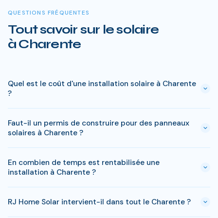
QUESTIONS FRÉQUENTES
Tout savoir sur le solaire
à Charente
Quel est le coût d'une installation solaire à Charente
?
Le prix varie entre 5 000 € et 15 000 € selon la puissance (3
Faut-il un permis de construire pour des panneaux
à 9 kWc). Après les aides disponibles en Charente
solaires à Charente ?
(MaPrimeRénov', prime autoconsommation, TVA réduite), le
reste à charge peut descendre sous 4 000 € pour une
En général, une simple déclaration préalable de travaux suffit
installation standard de 3 kWc.
En combien de temps est rentabilisée une
à Charente. Si votre bien est classé ou en zone protégée en
installation à Charente ?
Charente, des règles spécifiques peuvent s'appliquer. RJ
Home Solar gère toutes ces démarches sans surcoût.
Avec l'ensoleillement en Charente, le retour sur
RJ Home Solar intervient-il dans tout le Charente ?
investissement est atteint en 8-10 ans pour une installation
standard. L'electricite produite est ensuite quasi gratuite