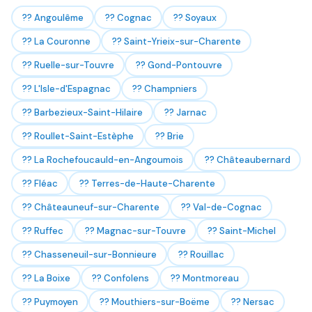
?? Angoulême
?? Cognac
?? Soyaux
?? La Couronne
?? Saint-Yrieix-sur-Charente
?? Ruelle-sur-Touvre
?? Gond-Pontouvre
?? L'Isle-d'Espagnac
?? Champniers
?? Barbezieux-Saint-Hilaire
?? Jarnac
?? Roullet-Saint-Estèphe
?? Brie
?? La Rochefoucauld-en-Angoumois
?? Châteaubernard
?? Fléac
?? Terres-de-Haute-Charente
?? Châteauneuf-sur-Charente
?? Val-de-Cognac
?? Ruffec
?? Magnac-sur-Touvre
?? Saint-Michel
?? Chasseneuil-sur-Bonnieure
?? Rouillac
?? La Boixe
?? Confolens
?? Montmoreau
?? Puymoyen
?? Mouthiers-sur-Boëme
?? Nersac