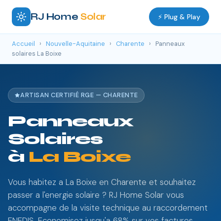
RJ Home
Solar
⚡ Plug & Play
Accueil
›
Nouvelle-Aquitaine
›
Charente
›
Panneaux
solaires La Boixe
ARTISAN CERTIFIÉ RGE — CHARENTE
Panneaux
Solaires
à
La Boixe
Vous habitez a La Boixe en Charente et souhaitez
passer a l'energie solaire ? RJ Home Solar vous
accompagne de la visite technique au raccordement
ENEDIS. Economisez jusqu'a 68% sur vos factures