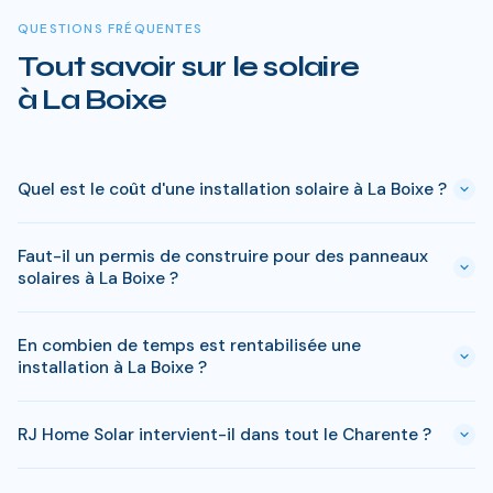
QUESTIONS FRÉQUENTES
Tout savoir sur le solaire
à La Boixe
Quel est le coût d'une installation solaire à La Boixe ?
Le prix varie entre 5 000 € et 15 000 € selon la puissance (3
Faut-il un permis de construire pour des panneaux
à 9 kWc). Après les aides disponibles en Charente
solaires à La Boixe ?
(MaPrimeRénov', prime autoconsommation, TVA réduite), le
reste à charge peut descendre sous 4 000 € pour une
En général, une simple déclaration préalable de travaux suffit
installation standard de 3 kWc.
En combien de temps est rentabilisée une
à La Boixe. Si votre bien est classé ou en zone protégée en
installation à La Boixe ?
Charente, des règles spécifiques peuvent s'appliquer. RJ
Home Solar gère toutes ces démarches sans surcoût.
Avec l'ensoleillement en Charente, le retour sur
RJ Home Solar intervient-il dans tout le Charente ?
investissement est atteint en 8-10 ans pour une installation
standard. L'electricite produite est ensuite quasi gratuite
Oui, RJ Home Solar intervient sur l'ensemble du Charente,