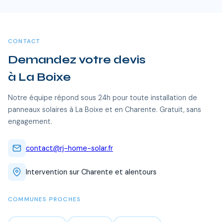
pendant 15 a 20 ans, soit des economies cumulees de 20
dont La Boixe et toutes les communes alentour. Nos équipes
000 a 40 000 €.
certifiées RGE se déplacent sans frais supplémentaires.
CONTACT
Demandez votre devis
à La Boixe
Notre équipe répond sous 24h pour toute installation de
panneaux solaires à La Boixe et en Charente. Gratuit, sans
engagement.
contact@rj-home-solar.fr
Intervention sur Charente et alentours
COMMUNES PROCHES