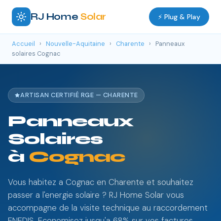
RJ Home
Solar
⚡ Plug & Play
Accueil
›
Nouvelle-Aquitaine
›
Charente
›
Panneaux
solaires Cognac
ARTISAN CERTIFIÉ RGE — CHARENTE
Panneaux
Solaires
à
Cognac
Vous habitez a Cognac en Charente et souhaitez
passer a l'energie solaire ? RJ Home Solar vous
accompagne de la visite technique au raccordement
ENEDIS. Economisez jusqu'a 68% sur vos factures