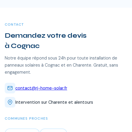
pendant 15 a 20 ans, soit des economies cumulees de 20
dont Cognac et toutes les communes alentour. Nos équipes
000 a 40 000 €.
certifiées RGE se déplacent sans frais supplémentaires.
CONTACT
Demandez votre devis
à Cognac
Notre équipe répond sous 24h pour toute installation de
panneaux solaires à Cognac et en Charente. Gratuit, sans
engagement.
contact@rj-home-solar.fr
Intervention sur Charente et alentours
COMMUNES PROCHES