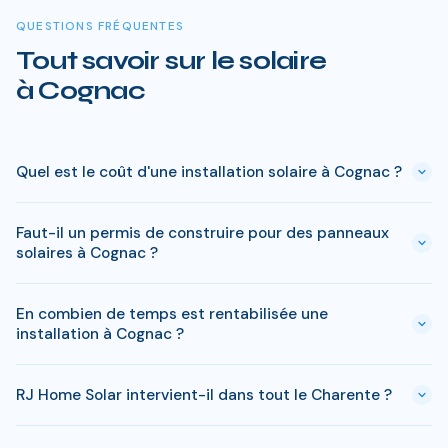
QUESTIONS FRÉQUENTES
Tout savoir sur le solaire
à Cognac
Quel est le coût d'une installation solaire à Cognac ?
Le prix varie entre 5 000 € et 15 000 € selon la puissance (3
Faut-il un permis de construire pour des panneaux
à 9 kWc). Après les aides disponibles en Charente
solaires à Cognac ?
(MaPrimeRénov', prime autoconsommation, TVA réduite), le
reste à charge peut descendre sous 4 000 € pour une
En général, une simple déclaration préalable de travaux suffit
installation standard de 3 kWc.
En combien de temps est rentabilisée une
à Cognac. Si votre bien est classé ou en zone protégée en
installation à Cognac ?
Charente, des règles spécifiques peuvent s'appliquer. RJ
Home Solar gère toutes ces démarches sans surcoût.
Avec l'ensoleillement en Charente, le retour sur
RJ Home Solar intervient-il dans tout le Charente ?
investissement est atteint en 8-10 ans pour une installation
standard. L'electricite produite est ensuite quasi gratuite
Oui, RJ Home Solar intervient sur l'ensemble du Charente,