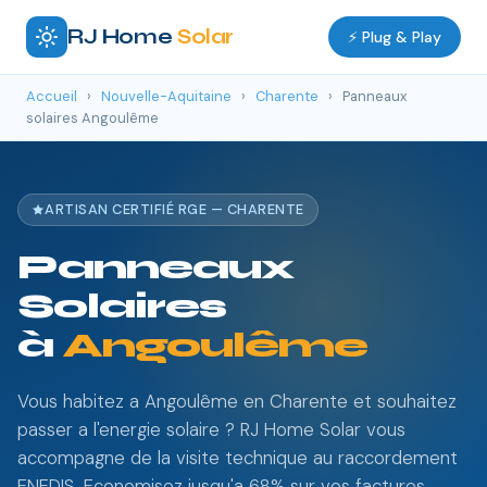
RJ Home
Solar
⚡ Plug & Play
Accueil
›
Nouvelle-Aquitaine
›
Charente
›
Panneaux
solaires Angoulême
ARTISAN CERTIFIÉ RGE — CHARENTE
Panneaux
Solaires
à
Angoulême
Vous habitez a Angoulême en Charente et souhaitez
passer a l'energie solaire ? RJ Home Solar vous
accompagne de la visite technique au raccordement
ENEDIS. Economisez jusqu'a 68% sur vos factures