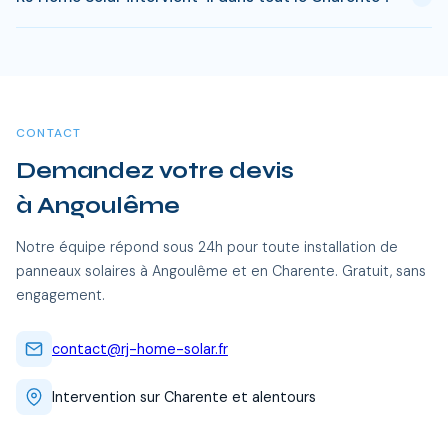
installation. Passe ce delai, chaque kWh produit est gratuit.
Sur 25 ans, une installation de 3 kWc genere des economies
Oui, RJ Home Solar intervient sur l'ensemble du Charente,
entre 20 000 et 35 000 €.
dont Angoulême et toutes les communes alentour. Nos
équipes certifiées RGE se déplacent sans frais
supplémentaires.
CONTACT
Demandez votre devis
à Angoulême
Notre équipe répond sous 24h pour toute installation de
panneaux solaires à Angoulême et en Charente. Gratuit, sans
engagement.
contact@rj-home-solar.fr
Intervention sur Charente et alentours