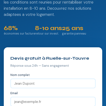
les conditions sont reunies pour rentabiliser votre
installation en 8-10 ans. Decouvrez nos solutions
adaptees a votre logement.
68%
8-10 ans
25 ans
économies sur facture
retour sur invest.
garantie panneau
Devis gratuit à Ruelle-sur-Touvre
Réponse sous 24h — Sans engagement
Nom complet
Email