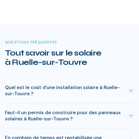
QUESTIONS FRÉQUENTES
Tout savoir sur le solaire
à Ruelle-sur-Touvre
Quel est le coût d'une installation solaire à Ruelle-
sur-Touvre ?
Le prix varie entre 5 000 € et 15 000 € selon la puissance (3
Faut-il un permis de construire pour des panneaux
à 9 kWc). Après les aides disponibles en Charente
solaires à Ruelle-sur-Touvre ?
(MaPrimeRénov', prime autoconsommation, TVA réduite), le
reste à charge peut descendre sous 4 000 € pour une
En général, une simple déclaration préalable de travaux suffit
installation standard de 3 kWc.
En combien de temps est rentabilisée une