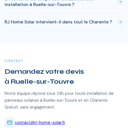
à Ruelle-sur-Touvre. Si votre bien est classé ou en zone
installation à Ruelle-sur-Touvre ?
protégée en Charente, des règles spécifiques peuvent
s'appliquer. RJ Home Solar gère toutes ces démarches sans
Avec l'ensoleillement en Charente, le retour sur
surcoût.
RJ Home Solar intervient-il dans tout le Charente ?
investissement est atteint en 8-10 ans pour une installation
standard. L'electricite produite est ensuite quasi gratuite
Oui, RJ Home Solar intervient sur l'ensemble du Charente,
pendant 15 a 20 ans, soit des economies cumulees de 20
dont Ruelle-sur-Touvre et toutes les communes alentour. Nos
000 a 40 000 €.
équipes certifiées RGE se déplacent sans frais
supplémentaires.
CONTACT
Demandez votre devis
à Ruelle-sur-Touvre
Notre équipe répond sous 24h pour toute installation de
panneaux solaires à Ruelle-sur-Touvre et en Charente.
Gratuit, sans engagement.
contact@rj-home-solar.fr