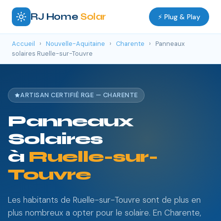
RJ Home
Solar
⚡ Plug & Play
Accueil
›
Nouvelle-Aquitaine
›
Charente
›
Panneaux
solaires Ruelle-sur-Touvre
ARTISAN CERTIFIÉ RGE — CHARENTE
Panneaux
Solaires
à
Ruelle-sur-
Touvre
Les habitants de Ruelle-sur-Touvre sont de plus en
plus nombreux a opter pour le solaire. En Charente,