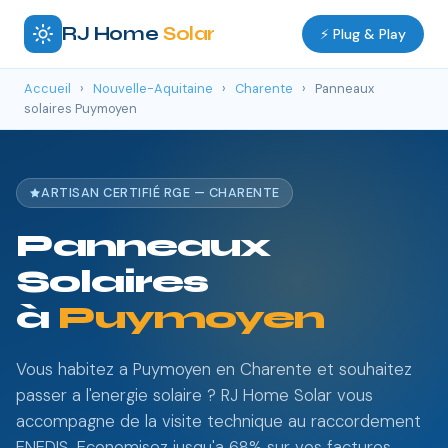
RJ Home
Solar
⚡ Plug & Play
Accueil
›
Nouvelle-Aquitaine
›
Charente
›
Panneaux
solaires Puymoyen
ARTISAN CERTIFIÉ RGE — CHARENTE
Panneaux
Solaires
à
Puymoyen
Vous habitez a Puymoyen en Charente et souhaitez
passer a l'energie solaire ? RJ Home Solar vous
accompagne de la visite technique au raccordement
ENEDIS. Economisez jusqu'a 68% sur vos factures