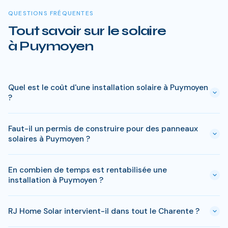
QUESTIONS FRÉQUENTES
Tout savoir sur le solaire
à Puymoyen
Quel est le coût d'une installation solaire à Puymoyen
?
Le prix varie entre 5 000 € et 15 000 € selon la puissance (3
Faut-il un permis de construire pour des panneaux
à 9 kWc). Après les aides disponibles en Charente
solaires à Puymoyen ?
(MaPrimeRénov', prime autoconsommation, TVA réduite), le
reste à charge peut descendre sous 4 000 € pour une
En général, une simple déclaration préalable de travaux suffit
installation standard de 3 kWc.
En combien de temps est rentabilisée une
à Puymoyen. Si votre bien est classé ou en zone protégée en
installation à Puymoyen ?
Charente, des règles spécifiques peuvent s'appliquer. RJ
Home Solar gère toutes ces démarches sans surcoût.
En Charente, comptez entre 8-10 ans pour rentabiliser votre
RJ Home Solar intervient-il dans tout le Charente ?
installation. Passe ce delai, chaque kWh produit est gratuit.
Sur 25 ans, une installation de 3 kWc genere des economies