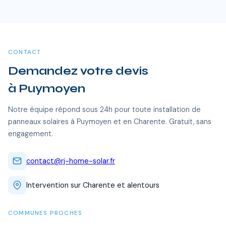
Oui, RJ Home Solar intervient sur l'ensemble du Charente,
entre 20 000 et 35 000 €.
dont Puymoyen et toutes les communes alentour. Nos
équipes certifiées RGE se déplacent sans frais
supplémentaires.
CONTACT
Demandez votre devis
à Puymoyen
Notre équipe répond sous 24h pour toute installation de
panneaux solaires à Puymoyen et en Charente. Gratuit, sans
engagement.
contact@rj-home-solar.fr
Intervention sur Charente et alentours
COMMUNES PROCHES