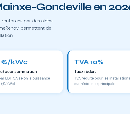
Mainxe-Gondeville en 202
nt renforces par des aides
rimeRenov' permettent de
llation.
 €/kWc
TVA 10%
autoconsommation
Taux réduit
par EDF OA selon la puissance
TVA réduite pour les installation
e (€/kWc).
sur résidence principale.