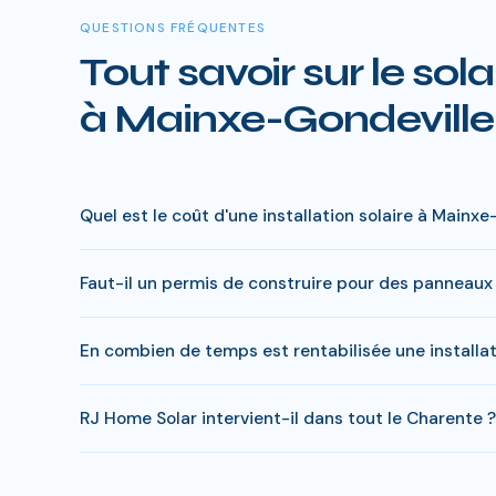
QUESTIONS FRÉQUENTES
Tout savoir sur le sola
à Mainxe-Gondeville
Quel est le coût d'une installation solaire à Mainxe
Le prix varie entre 5 000 € et 15 000 € selon la puiss
Faut-il un permis de construire pour des panneaux 
à charge peut descendre sous 4 000 € pour une install
En général, une simple déclaration préalable de travaux
En combien de temps est rentabilisée une installa
s'appliquer. RJ Home Solar gère toutes ces démarches 
Avec l'ensoleillement en Charente, le retour sur investis
RJ Home Solar intervient-il dans tout le Charente ?
20 ans, soit des economies cumulees de 20 000 a 40 
Oui, RJ Home Solar intervient sur l'ensemble du Charen
supplémentaires.