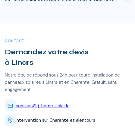
investissement est atteint en 8-10 ans pour une installation
standard. L'electricite produite est ensuite quasi gratuite
Oui, RJ Home Solar intervient sur l'ensemble du Charente,
pendant 15 a 20 ans, soit des economies cumulees de 20
dont Linars et toutes les communes alentour. Nos équipes
000 a 40 000 €.
certifiées RGE se déplacent sans frais supplémentaires.
CONTACT
Demandez votre devis
à Linars
Notre équipe répond sous 24h pour toute installation de
panneaux solaires à Linars et en Charente. Gratuit, sans
engagement.
contact@rj-home-solar.fr
Intervention sur Charente et alentours