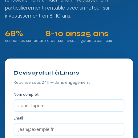
particulierement rentable avec un retour sur
investissement en 8-10 ans.
68%
8-10 ans
25 ans
économies sur facture
retour sur invest.
garantie panneau
Devis gratuit à Linars
Réponse sous 24h — Sans engagement
Nom complet
Email