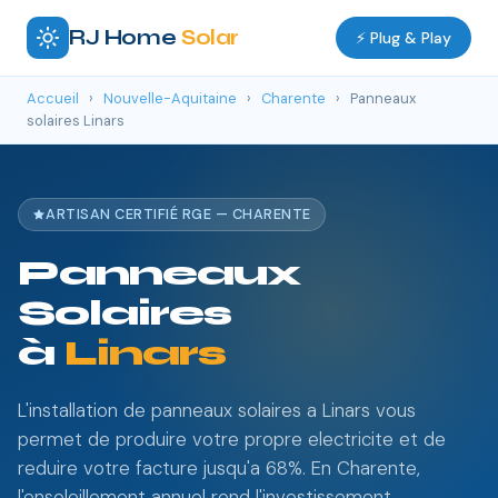
RJ Home
Solar
⚡ Plug & Play
Accueil
›
Nouvelle-Aquitaine
›
Charente
›
Panneaux
solaires Linars
ARTISAN CERTIFIÉ RGE — CHARENTE
Panneaux
Solaires
à
Linars
L'installation de panneaux solaires a Linars vous
permet de produire votre propre electricite et de
reduire votre facture jusqu'a 68%. En Charente,
l'ensoleillement annuel rend l'investissement