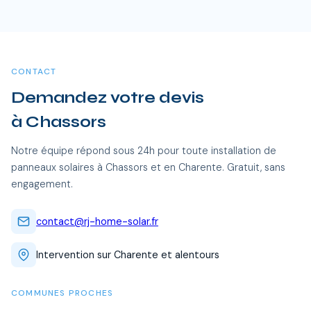
Oui, RJ Home Solar intervient sur l'ensemble du Charente,
pendant 15 a 20 ans, soit des economies cumulees de 20
dont Chassors et toutes les communes alentour. Nos
000 a 40 000 €.
équipes certifiées RGE se déplacent sans frais
supplémentaires.
CONTACT
Demandez votre devis
à Chassors
Notre équipe répond sous 24h pour toute installation de
panneaux solaires à Chassors et en Charente. Gratuit, sans
engagement.
contact@rj-home-solar.fr
Intervention sur Charente et alentours
COMMUNES PROCHES