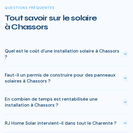
QUESTIONS FRÉQUENTES
Tout savoir sur le solaire
à Chassors
Quel est le coût d'une installation solaire à Chassors
?
Le prix varie entre 5 000 € et 15 000 € selon la puissance (3
Faut-il un permis de construire pour des panneaux
à 9 kWc). Après les aides disponibles en Charente
solaires à Chassors ?
(MaPrimeRénov', prime autoconsommation, TVA réduite), le
reste à charge peut descendre sous 4 000 € pour une
En général, une simple déclaration préalable de travaux suffit
installation standard de 3 kWc.
En combien de temps est rentabilisée une
à Chassors. Si votre bien est classé ou en zone protégée en
installation à Chassors ?
Charente, des règles spécifiques peuvent s'appliquer. RJ
Home Solar gère toutes ces démarches sans surcoût.
Avec l'ensoleillement en Charente, le retour sur
RJ Home Solar intervient-il dans tout le Charente ?
investissement est atteint en 8-10 ans pour une installation
standard. L'electricite produite est ensuite quasi gratuite