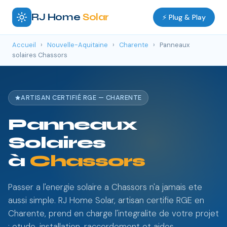
RJ Home
Solar
⚡ Plug & Play
Accueil
›
Nouvelle-Aquitaine
›
Charente
›
Panneaux
solaires Chassors
ARTISAN CERTIFIÉ RGE — CHARENTE
Panneaux
Solaires
à
Chassors
Passer a l'energie solaire a Chassors n'a jamais ete
aussi simple. RJ Home Solar, artisan certifie RGE en
Charente, prend en charge l'integralite de votre projet
: etude, installation, raccordement et aides