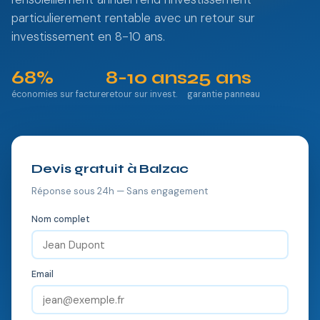
particulierement rentable avec un retour sur
investissement en 8-10 ans.
68%
8-10 ans
25 ans
économies sur facture
retour sur invest.
garantie panneau
Devis gratuit à Balzac
Réponse sous 24h — Sans engagement
Nom complet
Email