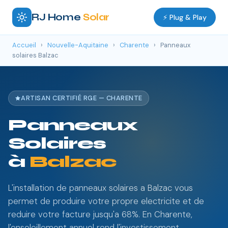
RJ Home
Solar
⚡ Plug & Play
Accueil
›
Nouvelle-Aquitaine
›
Charente
›
Panneaux
solaires Balzac
ARTISAN CERTIFIÉ RGE — CHARENTE
Panneaux
Solaires
à
Balzac
L'installation de panneaux solaires a Balzac vous
permet de produire votre propre electricite et de
reduire votre facture jusqu'a 68%. En Charente,
l'ensoleillement annuel rend l'investissement