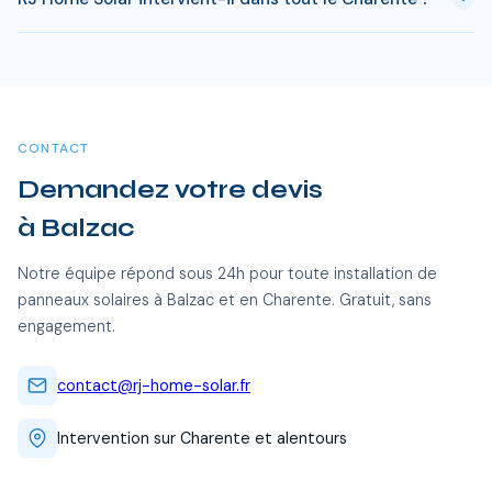
installation. Passe ce delai, chaque kWh produit est gratuit.
Sur 25 ans, une installation de 3 kWc genere des economies
Oui, RJ Home Solar intervient sur l'ensemble du Charente,
entre 20 000 et 35 000 €.
dont Balzac et toutes les communes alentour. Nos équipes
certifiées RGE se déplacent sans frais supplémentaires.
CONTACT
Demandez votre devis
à Balzac
Notre équipe répond sous 24h pour toute installation de
panneaux solaires à Balzac et en Charente. Gratuit, sans
engagement.
contact@rj-home-solar.fr
Intervention sur Charente et alentours