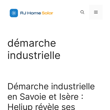
Aller
au
Menu
contenu
démarche
industrielle
Démarche industrielle
en Savoie et Isère :
Heliup révèle ses