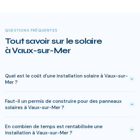
QUESTIONS FRÉQUENTES
Tout savoir sur le solaire
à Vaux-sur-Mer
Quel est le coût d'une installation solaire à Vaux-sur-
Mer ?
Le prix varie entre 5 000 € et 15 000 € selon la puissance (3
Faut-il un permis de construire pour des panneaux
à 9 kWc). Après les aides disponibles en Charente-Maritime
solaires à Vaux-sur-Mer ?
(MaPrimeRénov', prime autoconsommation, TVA réduite), le
reste à charge peut descendre sous 4 000 € pour une
En général, une simple déclaration préalable de travaux suffit
installation standard de 3 kWc.
En combien de temps est rentabilisée une
à Vaux-sur-Mer. Si votre bien est classé ou en zone protégée
installation à Vaux-sur-Mer ?
en Charente-Maritime, des règles spécifiques peuvent