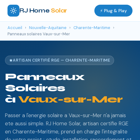
RJ Home
Solar
⚡ Plug & Play
Accueil
›
Nouvelle-Aquitaine
›
Charente-Maritime
›
Panneaux solaires Vaux-sur-Mer
ARTISAN CERTIFIÉ RGE — CHARENTE-MARITIME
Panneaux
Solaires
à
Vaux-sur-Mer
Passer a l'energie solaire a Vaux-sur-Mer n'a jamais
ete aussi simple. RJ Home Solar, artisan certifie RGE
en Charente-Maritime, prend en charge l'integralite
de votre projet : etude, installation, raccordement et