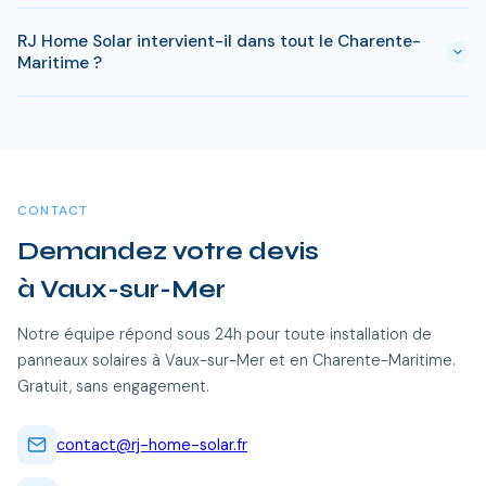
s'appliquer. RJ Home Solar gère toutes ces démarches sans
Le retour sur investissement a Vaux-sur-Mer est estime
surcoût.
RJ Home Solar intervient-il dans tout le Charente-
entre 8-10 ans selon votre consommation. Les aides
Maritime ?
disponibles en Charente-Maritime permettent de reduire
significativement ce delai.
Oui, RJ Home Solar intervient sur l'ensemble du Charente-
Maritime, dont Vaux-sur-Mer et toutes les communes
alentour. Nos équipes certifiées RGE se déplacent sans frais
supplémentaires.
CONTACT
Demandez votre devis
à Vaux-sur-Mer
Notre équipe répond sous 24h pour toute installation de
panneaux solaires à Vaux-sur-Mer et en Charente-Maritime.
Gratuit, sans engagement.
contact@rj-home-solar.fr