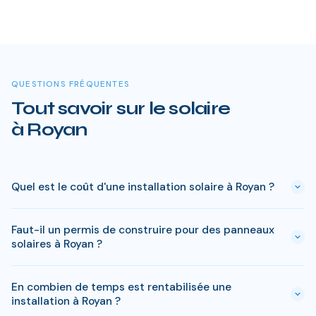
QUESTIONS FRÉQUENTES
Tout savoir sur le solaire
à Royan
Quel est le coût d'une installation solaire à Royan ?
Le prix varie entre 5 000 € et 15 000 € selon la puissance (3
Faut-il un permis de construire pour des panneaux
à 9 kWc). Après les aides disponibles en Charente-Maritime
solaires à Royan ?
(MaPrimeRénov', prime autoconsommation, TVA réduite), le
reste à charge peut descendre sous 4 000 € pour une
En général, une simple déclaration préalable de travaux suffit
installation standard de 3 kWc.
En combien de temps est rentabilisée une
à Royan. Si votre bien est classé ou en zone protégée en
installation à Royan ?
Charente-Maritime, des règles spécifiques peuvent