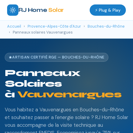
RJ Home
Solar
⚡ Plug & Play
Accueil
›
Provence-Alpes-Côte d'Azur
›
Bouches-du-Rhône
›
Panneaux solaires Vauvenargues
ARTISAN CERTIFIÉ RGE — BOUCHES-DU-RHÔNE
Panneaux
Solaires
à
Vauvenargues
Vous habitez a Vauvenargues en Bouches-du-Rhône
et souhaitez passer a l'energie solaire ? RJ Home Solar
vous accompagne de la visite technique au
raccordement ENEDIS. Economisez jusqu'a 75% sur