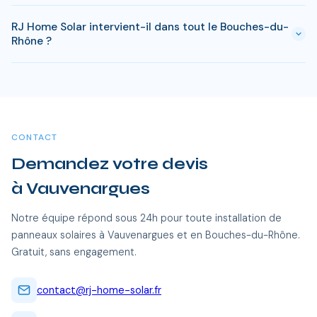
peuvent s'appliquer. RJ Home Solar gère toutes ces
Le retour sur investissement a Vauvenargues est estime
démarches sans surcoût.
RJ Home Solar intervient-il dans tout le Bouches-du-
entre 6-8 ans selon votre consommation. Les aides
Rhône ?
disponibles en Bouches-du-Rhône permettent de reduire
significativement ce delai.
Oui, RJ Home Solar intervient sur l'ensemble du Bouches-du-
Rhône, dont Vauvenargues et toutes les communes alentour.
Nos équipes certifiées RGE se déplacent sans frais
supplémentaires.
CONTACT
Demandez votre devis
à Vauvenargues
Notre équipe répond sous 24h pour toute installation de
panneaux solaires à Vauvenargues et en Bouches-du-Rhône.
Gratuit, sans engagement.
contact@rj-home-solar.fr