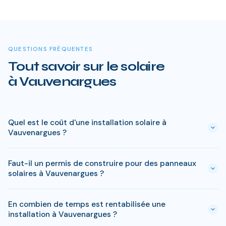
QUESTIONS FRÉQUENTES
Tout savoir sur le solaire
à Vauvenargues
Quel est le coût d'une installation solaire à
Vauvenargues ?
Le prix varie entre 5 000 € et 15 000 € selon la puissance (3
Faut-il un permis de construire pour des panneaux
à 9 kWc). Après les aides disponibles en Bouches-du-Rhône
solaires à Vauvenargues ?
(MaPrimeRénov', prime autoconsommation, TVA réduite), le
reste à charge peut descendre sous 4 000 € pour une
En général, une simple déclaration préalable de travaux suffit
installation standard de 3 kWc.
En combien de temps est rentabilisée une
à Vauvenargues. Si votre bien est classé ou en zone
installation à Vauvenargues ?
protégée en Bouches-du-Rhône, des règles spécifiques