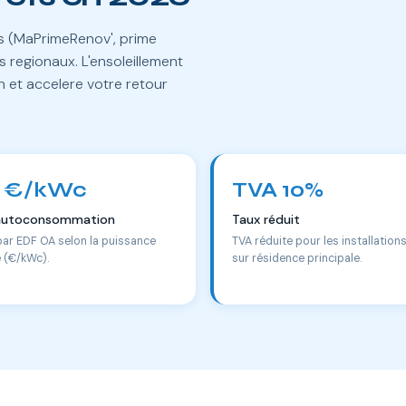
es (MaPrimeRenov', prime
 regionaux. L'ensoleillement
n et accelere votre retour
 €/kWc
TVA 10%
autoconsommation
Taux réduit
par EDF OA selon la puissance
TVA réduite pour les installation
e (€/kWc).
sur résidence principale.