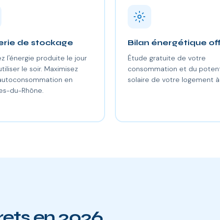
erie de stockage
Bilan énergétique of
z l'énergie produite le jour
Étude gratuite de votre
utiliser le soir. Maximisez
consommation et du potent
 autoconsommation en
solaire de votre logement à 
es-du-Rhône.
rets en 2026