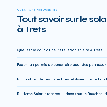
QUESTIONS FRÉQUENTES
Tout savoir sur le sola
à Trets
Quel est le coût d'une installation solaire à Trets ?
Le prix varie entre 5 000 € et 15 000 € selon la puis
Faut-il un permis de construire pour des panneaux 
réduite), le reste à charge peut descendre sous 4 000 
En général, une simple déclaration préalable de travaux
En combien de temps est rentabilisée une installat
s'appliquer. RJ Home Solar gère toutes ces démarches 
En Bouches-du-Rhône, comptez entre 6-8 ans pour rentabi
RJ Home Solar intervient-il dans tout le Bouches-
economies entre 20 000 et 35 000 €.
Oui, RJ Home Solar intervient sur l'ensemble du Bouche