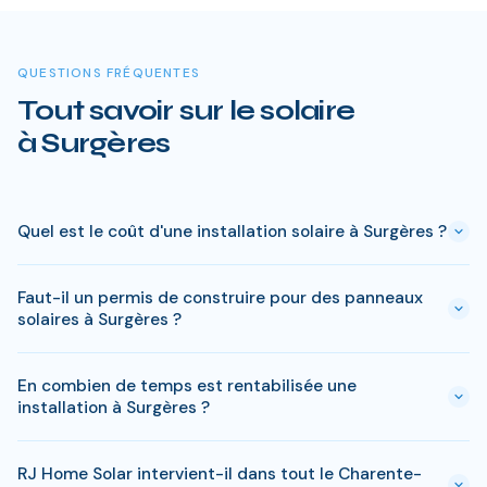
QUESTIONS FRÉQUENTES
Tout savoir sur le solaire
à Surgères
Quel est le coût d'une installation solaire à Surgères ?
Le prix varie entre 5 000 € et 15 000 € selon la puissance (3
Faut-il un permis de construire pour des panneaux
à 9 kWc). Après les aides disponibles en Charente-Maritime
solaires à Surgères ?
(MaPrimeRénov', prime autoconsommation, TVA réduite), le
reste à charge peut descendre sous 4 000 € pour une
En général, une simple déclaration préalable de travaux suffit
installation standard de 3 kWc.
En combien de temps est rentabilisée une
à Surgères. Si votre bien est classé ou en zone protégée en
installation à Surgères ?
Charente-Maritime, des règles spécifiques peuvent
s'appliquer. RJ Home Solar gère toutes ces démarches sans
En Charente-Maritime, comptez entre 8-10 ans pour
surcoût.
RJ Home Solar intervient-il dans tout le Charente-
rentabiliser votre installation. Passe ce delai, chaque kWh