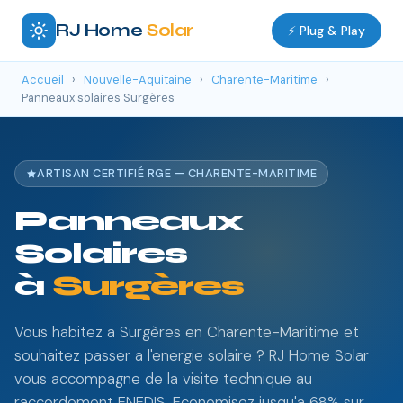
RJ Home
Solar
⚡ Plug & Play
Accueil
›
Nouvelle-Aquitaine
›
Charente-Maritime
›
Panneaux solaires Surgères
ARTISAN CERTIFIÉ RGE — CHARENTE-MARITIME
Panneaux
Solaires
à
Surgères
Vous habitez a Surgères en Charente-Maritime et
souhaitez passer a l'energie solaire ? RJ Home Solar
vous accompagne de la visite technique au
raccordement ENEDIS. Economisez jusqu'a 68% sur