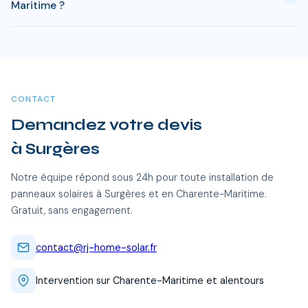
Maritime ?
produit est gratuit. Sur 25 ans, une installation de 3 kWc
genere des economies entre 20 000 et 35 000 €.
Oui, RJ Home Solar intervient sur l'ensemble du Charente-
Maritime, dont Surgères et toutes les communes alentour.
Nos équipes certifiées RGE se déplacent sans frais
supplémentaires.
CONTACT
Demandez votre devis
à Surgères
Notre équipe répond sous 24h pour toute installation de
panneaux solaires à Surgères et en Charente-Maritime.
Gratuit, sans engagement.
contact@rj-home-solar.fr
Intervention sur Charente-Maritime et alentours