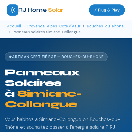
RJ Home
Solar
⚡ Plug & Play
Accueil
›
Provence-Alpes-Côte d'Azur
›
Bouches-du-Rhône
›
Panneaux solaires Simiane-Collongue
ARTISAN CERTIFIÉ RGE — BOUCHES-DU-RHÔNE
Panneaux
Solaires
à
Simiane-
Collongue
Vous habitez a Simiane-Collongue en Bouches-du-
Rhône et souhaitez passer a l'energie solaire ? RJ