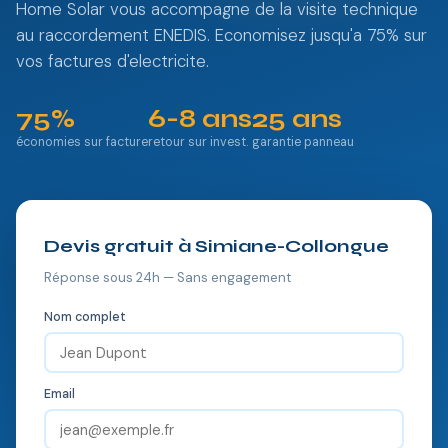
Home Solar vous accompagne de la visite technique
au raccordement ENEDIS. Economisez jusqu'a 75% sur
vos factures d'electricite.
75%
6-8 ans
25 ans
économies sur facture
retour sur invest.
garantie panneau
Devis gratuit à Simiane-Collongue
Réponse sous 24h — Sans engagement
Nom complet
Email