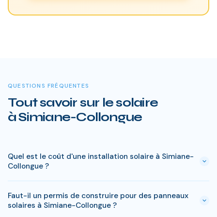
QUESTIONS FRÉQUENTES
Tout savoir sur le solaire
à Simiane-Collongue
Quel est le coût d'une installation solaire à Simiane-
Collongue ?
Le prix varie entre 5 000 € et 15 000 € selon la puissance (3
Faut-il un permis de construire pour des panneaux
à 9 kWc). Après les aides disponibles en Bouches-du-Rhône
solaires à Simiane-Collongue ?
(MaPrimeRénov', prime autoconsommation, TVA réduite), le