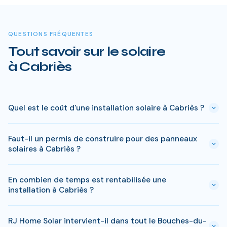
QUESTIONS FRÉQUENTES
Tout savoir sur le solaire
à Cabriès
Quel est le coût d'une installation solaire à Cabriès ?
Le prix varie entre 5 000 € et 15 000 € selon la puissance (3
Faut-il un permis de construire pour des panneaux
à 9 kWc). Après les aides disponibles en Bouches-du-Rhône
solaires à Cabriès ?
(MaPrimeRénov', prime autoconsommation, TVA réduite), le
reste à charge peut descendre sous 4 000 € pour une
En général, une simple déclaration préalable de travaux suffit
installation standard de 3 kWc.
En combien de temps est rentabilisée une
à Cabriès. Si votre bien est classé ou en zone protégée en
installation à Cabriès ?
Bouches-du-Rhône, des règles spécifiques peuvent
s'appliquer. RJ Home Solar gère toutes ces démarches sans
Le retour sur investissement a Cabriès est estime entre 6-8
surcoût.
RJ Home Solar intervient-il dans tout le Bouches-du-
ans selon votre consommation. Les aides disponibles en