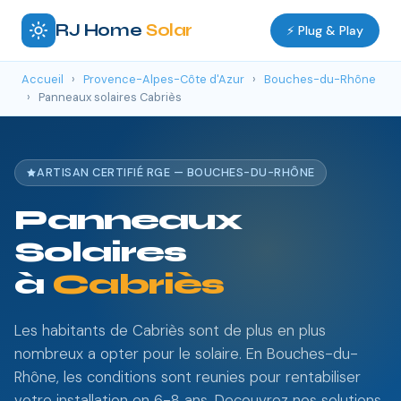
RJ Home
Solar
⚡ Plug & Play
Accueil
›
Provence-Alpes-Côte d'Azur
›
Bouches-du-Rhône
›
Panneaux solaires Cabriès
ARTISAN CERTIFIÉ RGE — BOUCHES-DU-RHÔNE
Panneaux
Solaires
à
Cabriès
Les habitants de Cabriès sont de plus en plus
nombreux a opter pour le solaire. En Bouches-du-
Rhône, les conditions sont reunies pour rentabiliser
votre installation en 6-8 ans. Decouvrez nos solutions