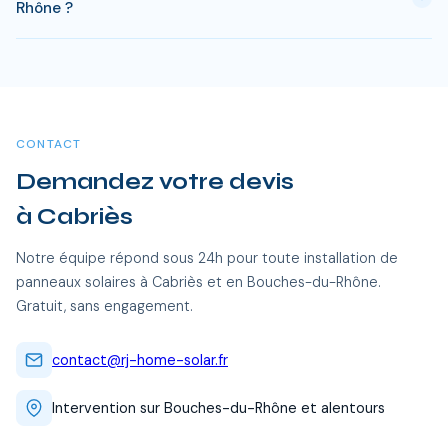
Rhône ?
Bouches-du-Rhône permettent de reduire significativement
ce delai.
Oui, RJ Home Solar intervient sur l'ensemble du Bouches-du-
Rhône, dont Cabriès et toutes les communes alentour. Nos
équipes certifiées RGE se déplacent sans frais
supplémentaires.
CONTACT
Demandez votre devis
à Cabriès
Notre équipe répond sous 24h pour toute installation de
panneaux solaires à Cabriès et en Bouches-du-Rhône.
Gratuit, sans engagement.
contact@rj-home-solar.fr
Intervention sur Bouches-du-Rhône et alentours