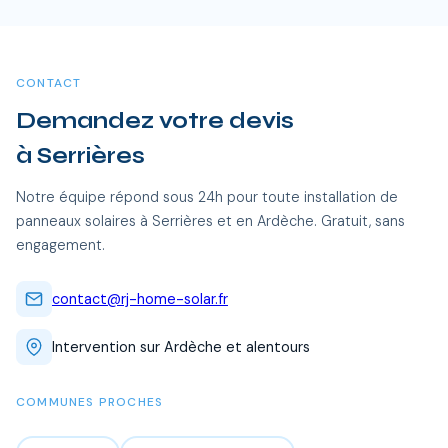
20 ans, soit des economies cumulees de 20 000 a 40 000
Serrières et toutes les communes alentour. Nos équipes
€.
certifiées RGE se déplacent sans frais supplémentaires.
CONTACT
Demandez votre devis
à Serrières
Notre équipe répond sous 24h pour toute installation de
panneaux solaires à Serrières et en Ardèche. Gratuit, sans
engagement.
contact@rj-home-solar.fr
Intervention sur Ardèche et alentours
COMMUNES PROCHES