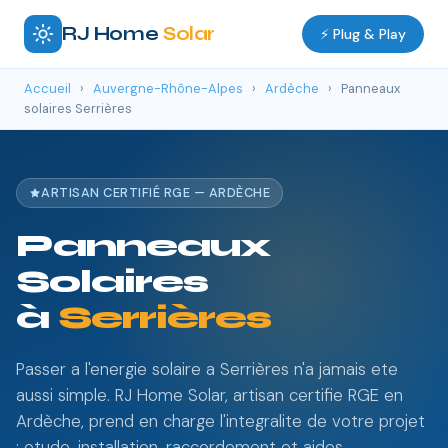
RJ Home
Solar
⚡ Plug & Play
Accueil
›
Auvergne-Rhône-Alpes
›
Ardèche
›
Panneaux
solaires Serrières
ARTISAN CERTIFIÉ RGE — ARDÈCHE
Panneaux
Solaires
à
Serrières
Passer a l'energie solaire a Serrières n'a jamais ete
aussi simple. RJ Home Solar, artisan certifie RGE en
Ardèche, prend en charge l'integralite de votre projet
: etude, installation, raccordement et aides