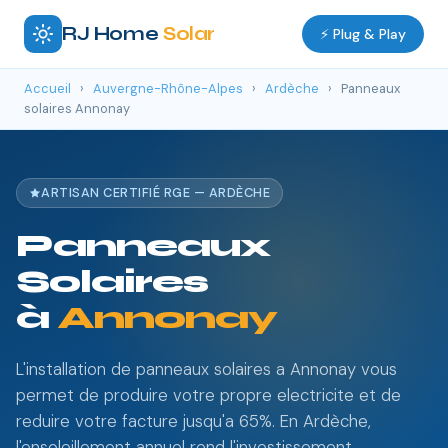
RJ Home
Solar
⚡ Plug & Play
Accueil
›
Auvergne-Rhône-Alpes
›
Ardèche
›
Panneaux
solaires Annonay
ARTISAN CERTIFIÉ RGE — ARDÈCHE
Panneaux
Solaires
à
Annonay
L'installation de panneaux solaires a Annonay vous
permet de produire votre propre electricite et de
reduire votre facture jusqu'a 65%. En Ardèche,
l'ensoleillement annuel rend l'investissement