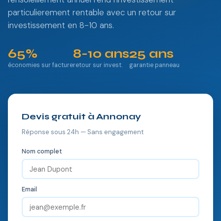
particulierement rentable avec un retour sur
investissement en 8-10 ans.
65%
8-10 ans
25 ans
économies sur facture
retour sur invest.
garantie panneau
Devis gratuit à Annonay
Réponse sous 24h — Sans engagement
Nom complet
Email