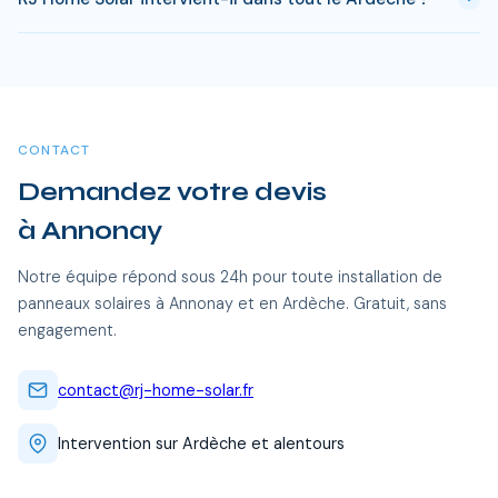
installation. Passe ce delai, chaque kWh produit est gratuit.
Sur 25 ans, une installation de 3 kWc genere des economies
Oui, RJ Home Solar intervient sur l'ensemble du Ardèche, dont
entre 20 000 et 35 000 €.
Annonay et toutes les communes alentour. Nos équipes
certifiées RGE se déplacent sans frais supplémentaires.
CONTACT
Demandez votre devis
à Annonay
Notre équipe répond sous 24h pour toute installation de
panneaux solaires à Annonay et en Ardèche. Gratuit, sans
engagement.
contact@rj-home-solar.fr
Intervention sur Ardèche et alentours