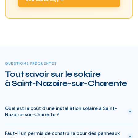
QUESTIONS FRÉQUENTES
Tout savoir sur le solaire
à Saint-Nazaire-sur-Charente
Quel est le coût d'une installation solaire à Saint-
Nazaire-sur-Charente ?
Le prix varie entre 5 000 € et 15 000 € selon la puissance (3
Faut-il un permis de construire pour des panneaux
à 9 kWc). Après les aides disponibles en Charente-Maritime