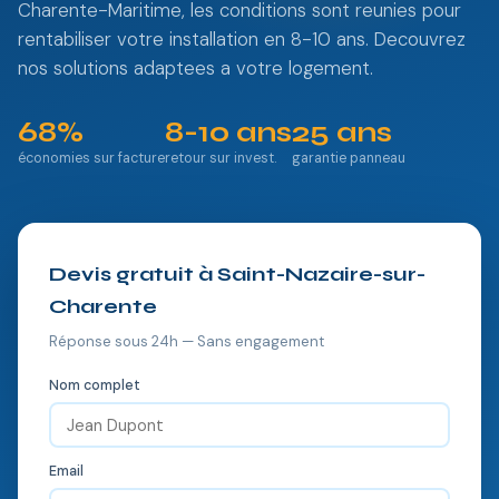
Charente-Maritime, les conditions sont reunies pour
rentabiliser votre installation en 8-10 ans. Decouvrez
nos solutions adaptees a votre logement.
68%
8-10 ans
25 ans
économies sur facture
retour sur invest.
garantie panneau
Devis gratuit à Saint-Nazaire-sur-
Charente
Réponse sous 24h — Sans engagement
Nom complet
Email