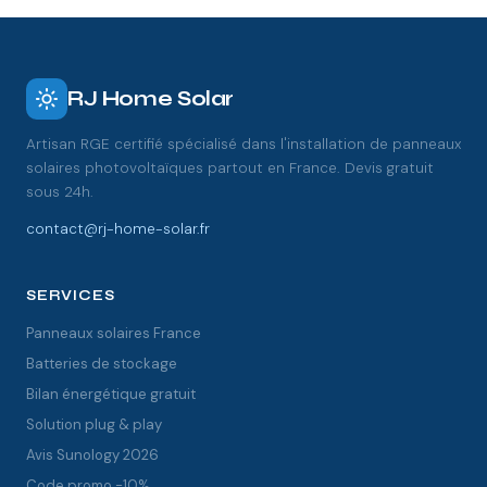
RJ Home Solar
Artisan RGE certifié spécialisé dans l'installation de panneaux
solaires photovoltaïques partout en France. Devis gratuit
sous 24h.
contact@rj-home-solar.fr
SERVICES
Panneaux solaires France
Batteries de stockage
Bilan énergétique gratuit
Solution plug & play
Avis Sunology 2026
Code promo -10%