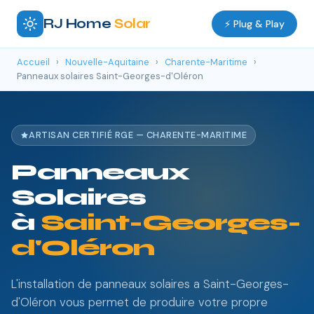
RJ Home
Solar
⚡ Plug & Play
Accueil
›
Nouvelle-Aquitaine
›
Charente-Maritime
›
Panneaux solaires Saint-Georges-d'Oléron
ARTISAN CERTIFIÉ RGE — CHARENTE-MARITIME
Panneaux
Solaires
à
Saint-Georges-
d'Oléron
L'installation de panneaux solaires a Saint-Georges-
d'Oléron vous permet de produire votre propre