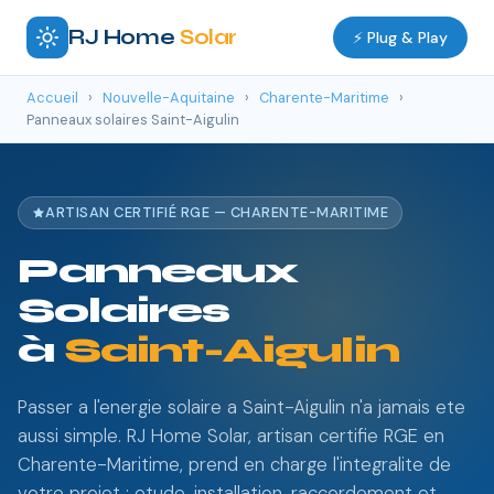
RJ Home
Solar
⚡ Plug & Play
Accueil
›
Nouvelle-Aquitaine
›
Charente-Maritime
›
Panneaux solaires Saint-Aigulin
ARTISAN CERTIFIÉ RGE — CHARENTE-MARITIME
Panneaux
Solaires
à
Saint-Aigulin
Passer a l'energie solaire a Saint-Aigulin n'a jamais ete
aussi simple. RJ Home Solar, artisan certifie RGE en
Charente-Maritime, prend en charge l'integralite de
votre projet : etude, installation, raccordement et