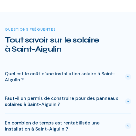
QUESTIONS FRÉQUENTES
Tout savoir sur le solaire
à Saint-Aigulin
Quel est le coût d'une installation solaire à Saint-
Aigulin ?
Le prix varie entre 5 000 € et 15 000 € selon la puissance (3
Faut-il un permis de construire pour des panneaux
à 9 kWc). Après les aides disponibles en Charente-Maritime
solaires à Saint-Aigulin ?
(MaPrimeRénov', prime autoconsommation, TVA réduite), le
reste à charge peut descendre sous 4 000 € pour une
En général, une simple déclaration préalable de travaux suffit
installation standard de 3 kWc.
En combien de temps est rentabilisée une
à Saint-Aigulin. Si votre bien est classé ou en zone protégée
installation à Saint-Aigulin ?
en Charente-Maritime, des règles spécifiques peuvent