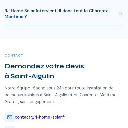
s'appliquer. RJ Home Solar gère toutes ces démarches sans
En Charente-Maritime, comptez entre 8-10 ans pour
surcoût.
RJ Home Solar intervient-il dans tout le Charente-
rentabiliser votre installation. Passe ce delai, chaque kWh
Maritime ?
produit est gratuit. Sur 25 ans, une installation de 3 kWc
genere des economies entre 20 000 et 35 000 €.
Oui, RJ Home Solar intervient sur l'ensemble du Charente-
Maritime, dont Saint-Aigulin et toutes les communes alentour.
Nos équipes certifiées RGE se déplacent sans frais
supplémentaires.
CONTACT
Demandez votre devis
à Saint-Aigulin
Notre équipe répond sous 24h pour toute installation de
panneaux solaires à Saint-Aigulin et en Charente-Maritime.
Gratuit, sans engagement.
contact@rj-home-solar.fr