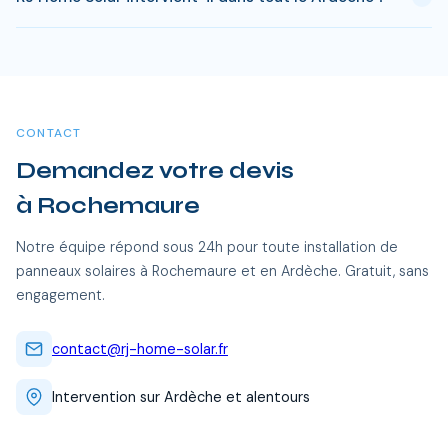
est atteint en 8-10 ans pour une installation standard.
L'electricite produite est ensuite quasi gratuite pendant 15 a
Oui, RJ Home Solar intervient sur l'ensemble du Ardèche, dont
20 ans, soit des economies cumulees de 20 000 a 40 000
Rochemaure et toutes les communes alentour. Nos équipes
€.
certifiées RGE se déplacent sans frais supplémentaires.
CONTACT
Demandez votre devis
à Rochemaure
Notre équipe répond sous 24h pour toute installation de
panneaux solaires à Rochemaure et en Ardèche. Gratuit, sans
engagement.
contact@rj-home-solar.fr
Intervention sur Ardèche et alentours