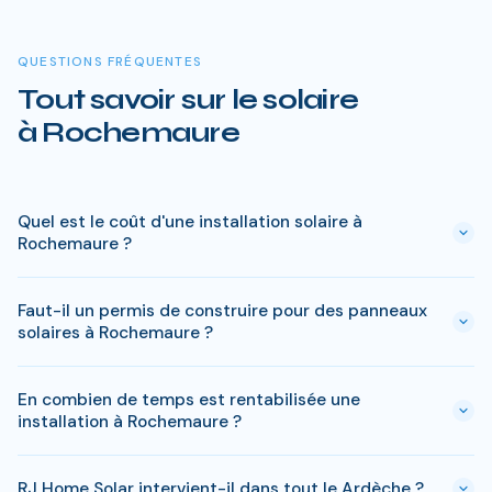
QUESTIONS FRÉQUENTES
Tout savoir sur le solaire
à Rochemaure
Quel est le coût d'une installation solaire à
Rochemaure ?
Le prix varie entre 5 000 € et 15 000 € selon la puissance (3
Faut-il un permis de construire pour des panneaux
à 9 kWc). Après les aides disponibles en Ardèche
solaires à Rochemaure ?
(MaPrimeRénov', prime autoconsommation, TVA réduite), le
reste à charge peut descendre sous 4 000 € pour une
En général, une simple déclaration préalable de travaux suffit
installation standard de 3 kWc.
En combien de temps est rentabilisée une
à Rochemaure. Si votre bien est classé ou en zone protégée
installation à Rochemaure ?
en Ardèche, des règles spécifiques peuvent s'appliquer. RJ
Home Solar gère toutes ces démarches sans surcoût.
Avec l'ensoleillement en Ardèche, le retour sur investissement
RJ Home Solar intervient-il dans tout le Ardèche ?