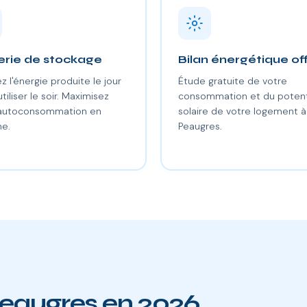
erie de stockage
Bilan énergétique of
z l'énergie produite le jour
Étude gratuite de votre
utiliser le soir. Maximisez
consommation et du potent
 autoconsommation en
solaire de votre logement à
e.
Peaugres.
Peaugres en 2026