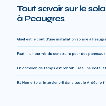
Tout savoir sur le sola
à Peaugres
Quel est le coût d'une installation solaire à Peaugr
Le prix varie entre 5 000 € et 15 000 € selon la puiss
Faut-il un permis de construire pour des panneaux 
charge peut descendre sous 4 000 € pour une installat
En général, une simple déclaration préalable de travaux
En combien de temps est rentabilisée une installat
Home Solar gère toutes ces démarches sans surcoût.
En Ardèche, comptez entre 8-10 ans pour rentabiliser vot
RJ Home Solar intervient-il dans tout le Ardèche ?
economies entre 20 000 et 35 000 €.
Oui, RJ Home Solar intervient sur l'ensemble du Ardèch