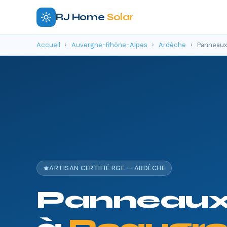
RJ Home
Solar
Accueil
›
Auvergne-Rhône-Alpes
›
Ardèche
›
Panneaux 
ARTISAN CERTIFIÉ RGE — ARDÈCHE
Panneaux 