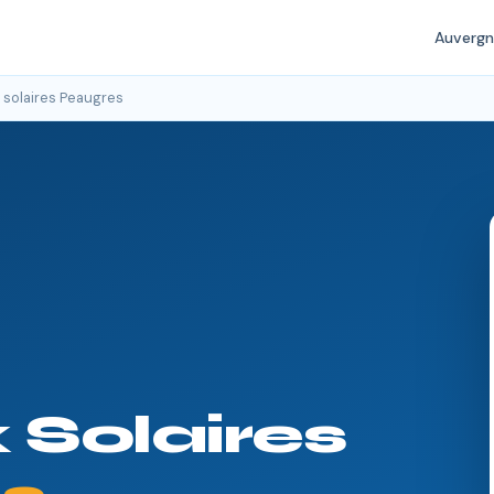
Auverg
solaires Peaugres
Solaires