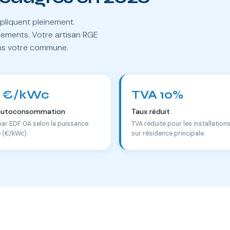
pliquent pleinement.
lements. Votre artisan RGE
ans votre commune.
 €/kWc
TVA 10%
autoconsommation
Taux réduit
par EDF OA selon la puissance
TVA réduite pour les installation
e (€/kWc).
sur résidence principale.