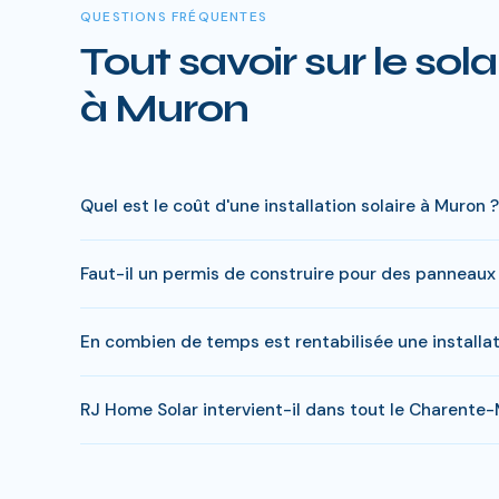
QUESTIONS FRÉQUENTES
Tout savoir sur le sola
à Muron
Quel est le coût d'une installation solaire à Muron ?
Le prix varie entre 5 000 € et 15 000 € selon la puis
Faut-il un permis de construire pour des panneaux 
réduite), le reste à charge peut descendre sous 4 000 
En général, une simple déclaration préalable de travaux
En combien de temps est rentabilisée une installa
s'appliquer. RJ Home Solar gère toutes ces démarches 
En Charente-Maritime, comptez entre 8-10 ans pour rentab
RJ Home Solar intervient-il dans tout le Charente-
economies entre 20 000 et 35 000 €.
Oui, RJ Home Solar intervient sur l'ensemble du Charen
supplémentaires.