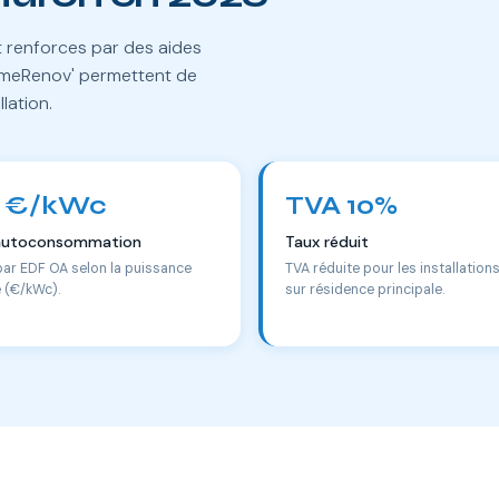
nt renforces par des aides
rimeRenov' permettent de
llation.
 €/kWc
TVA 10%
autoconsommation
Taux réduit
par EDF OA selon la puissance
TVA réduite pour les installation
e (€/kWc).
sur résidence principale.