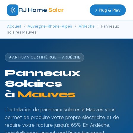
RJ Home
Solar
⚡ Plug & Play
Accueil
›
Auvergne-Rhône-Alpes
›
Ardèche
›
Panneaux
solaires Mauves
ARTISAN CERTIFIÉ RGE — ARDÈCHE
Panneaux
Solaires
à
Mauves
L'installation de panneaux solaires a Mauves vous
permet de produire votre propre electricite et de
reduire votre facture jusqu'a 65%. En Ardèche,
l'ensoleillement annuel rend l'investissement