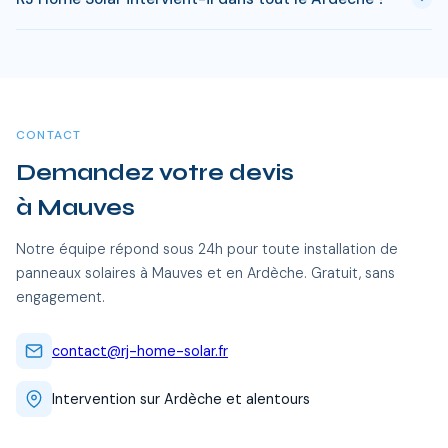
est atteint en 8-10 ans pour une installation standard.
L'electricite produite est ensuite quasi gratuite pendant 15 a
Oui, RJ Home Solar intervient sur l'ensemble du Ardèche, dont
20 ans, soit des economies cumulees de 20 000 a 40 000
Mauves et toutes les communes alentour. Nos équipes
€.
certifiées RGE se déplacent sans frais supplémentaires.
CONTACT
Demandez votre devis
à Mauves
Notre équipe répond sous 24h pour toute installation de
panneaux solaires à Mauves et en Ardèche. Gratuit, sans
engagement.
contact@rj-home-solar.fr
Intervention sur Ardèche et alentours