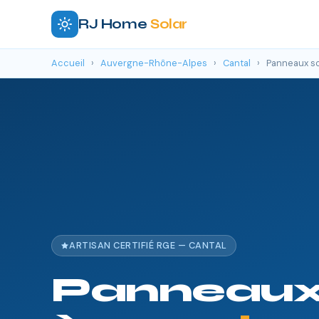
RJ Home
Solar
Accueil
›
Auvergne-Rhône-Alpes
›
Cantal
›
Panneaux so
ARTISAN CERTIFIÉ RGE — CANTAL
Panneaux 