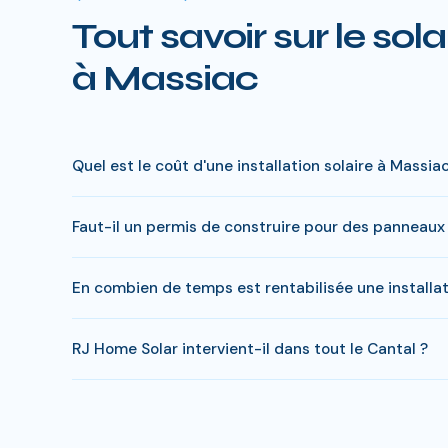
Tout savoir sur le sola
à Massiac
Quel est le coût d'une installation solaire à Massiac
Le prix varie entre 5 000 € et 15 000 € selon la puissa
Faut-il un permis de construire pour des panneaux 
charge peut descendre sous 4 000 € pour une installat
En général, une simple déclaration préalable de travaux 
En combien de temps est rentabilisée une installat
Home Solar gère toutes ces démarches sans surcoût.
Avec l'ensoleillement en Cantal, le retour sur investisse
RJ Home Solar intervient-il dans tout le Cantal ?
ans, soit des economies cumulees de 20 000 a 40 000
Oui, RJ Home Solar intervient sur l'ensemble du Cantal