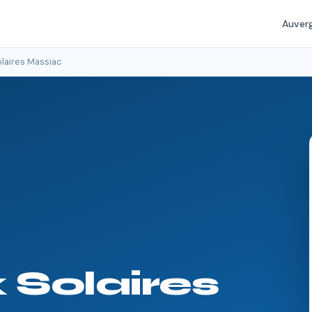
Auver
laires Massiac
Solaires