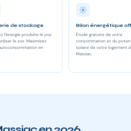
erie de stockage
Bilan énergétique of
z l'énergie produite le jour
Étude gratuite de votre
utiliser le soir. Maximisez
consommation et du potent
 autoconsommation en
solaire de votre logement à
.
Massiac.
Massiac en 2026