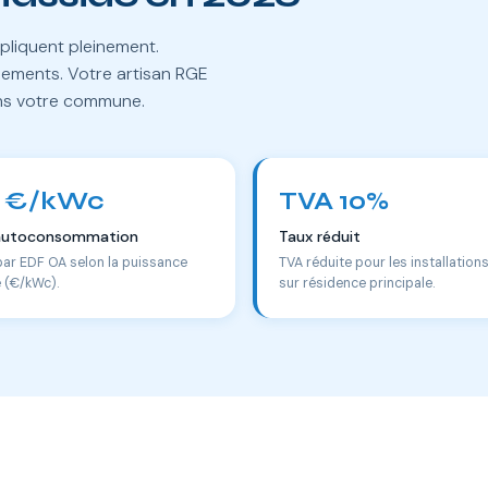
pliquent pleinement.
lements. Votre artisan RGE
ans votre commune.
 €/kWc
TVA 10%
autoconsommation
Taux réduit
par EDF OA selon la puissance
TVA réduite pour les installation
e (€/kWc).
sur résidence principale.