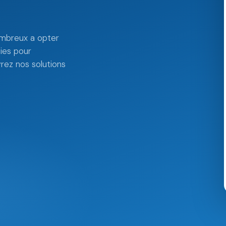
c
ombreux a opter
nies pour
vrez nos solutions