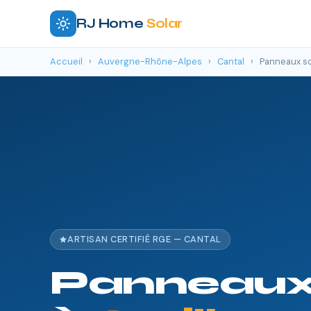
RJ Home
Solar
Accueil
›
Auvergne-Rhône-Alpes
›
Cantal
›
Panneaux sol
ARTISAN CERTIFIÉ RGE — CANTAL
Panneaux 