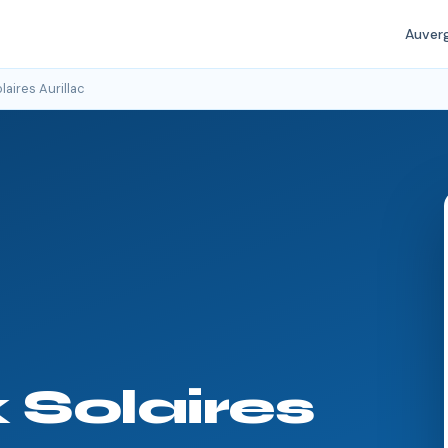
Auver
aires Aurillac
Solaires