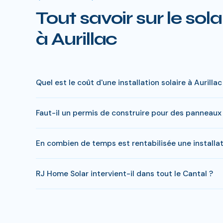
Tout savoir sur le sola
à Aurillac
Quel est le coût d'une installation solaire à Aurillac
Le prix varie entre 5 000 € et 15 000 € selon la puissa
Faut-il un permis de construire pour des panneaux s
charge peut descendre sous 4 000 € pour une installat
En général, une simple déclaration préalable de travaux s
En combien de temps est rentabilisée une installati
Home Solar gère toutes ces démarches sans surcoût.
En Cantal, comptez entre 8-10 ans pour rentabiliser votr
RJ Home Solar intervient-il dans tout le Cantal ?
entre 20 000 et 35 000 €.
Oui, RJ Home Solar intervient sur l'ensemble du Cantal,