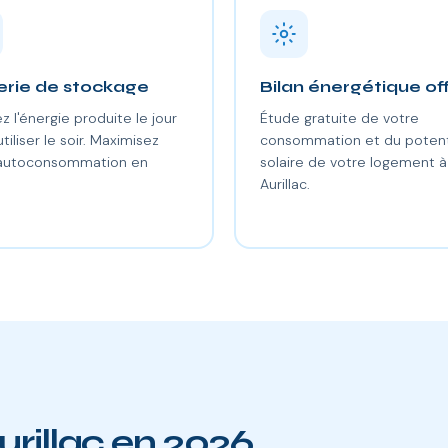
erie de stockage
Bilan énergétique of
z l'énergie produite le jour
Étude gratuite de votre
utiliser le soir. Maximisez
consommation et du potent
 autoconsommation en
solaire de votre logement à
.
Aurillac.
urillac en 2026