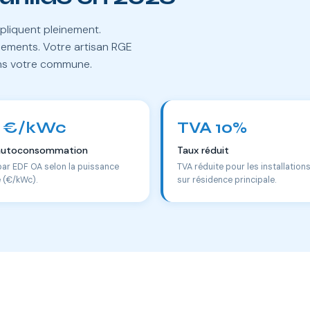
pliquent pleinement.
lements. Votre artisan RGE
ans votre commune.
 €/kWc
TVA 10%
autoconsommation
Taux réduit
par EDF OA selon la puissance
TVA réduite pour les installation
e (€/kWc).
sur résidence principale.