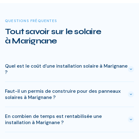
QUESTIONS FRÉQUENTES
Tout savoir sur le solaire
à Marignane
Quel est le coût d'une installation solaire à Marignane
?
Le prix varie entre 5 000 € et 15 000 € selon la puissance (3
Faut-il un permis de construire pour des panneaux
à 9 kWc). Après les aides disponibles en Bouches-du-Rhône
solaires à Marignane ?
(MaPrimeRénov', prime autoconsommation, TVA réduite), le
reste à charge peut descendre sous 4 000 € pour une
En général, une simple déclaration préalable de travaux suffit
installation standard de 3 kWc.
En combien de temps est rentabilisée une
à Marignane. Si votre bien est classé ou en zone protégée en
installation à Marignane ?
Bouches-du-Rhône, des règles spécifiques peuvent
s'appliquer. RJ Home Solar gère toutes ces démarches sans
En Bouches-du-Rhône, comptez entre 6-8 ans pour