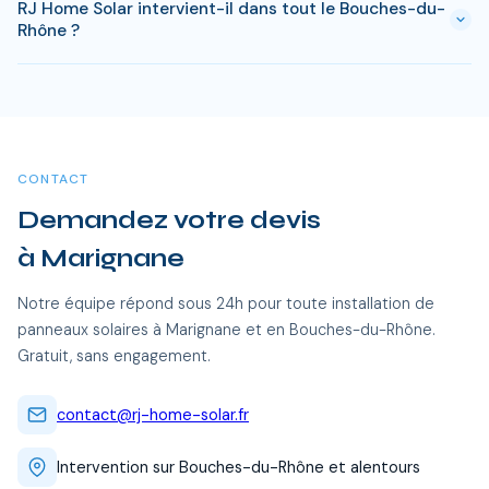
surcoût.
RJ Home Solar intervient-il dans tout le Bouches-du-
rentabiliser votre installation. Passe ce delai, chaque kWh
Rhône ?
produit est gratuit. Sur 25 ans, une installation de 3 kWc
genere des economies entre 20 000 et 35 000 €.
Oui, RJ Home Solar intervient sur l'ensemble du Bouches-du-
Rhône, dont Marignane et toutes les communes alentour. Nos
équipes certifiées RGE se déplacent sans frais
supplémentaires.
CONTACT
Demandez votre devis
à Marignane
Notre équipe répond sous 24h pour toute installation de
panneaux solaires à Marignane et en Bouches-du-Rhône.
Gratuit, sans engagement.
contact@rj-home-solar.fr
Intervention sur Bouches-du-Rhône et alentours