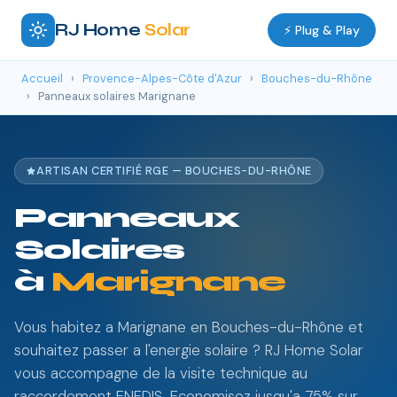
RJ Home
Solar
⚡ Plug & Play
Accueil
›
Provence-Alpes-Côte d'Azur
›
Bouches-du-Rhône
›
Panneaux solaires Marignane
ARTISAN CERTIFIÉ RGE — BOUCHES-DU-RHÔNE
Panneaux
Solaires
à
Marignane
Vous habitez a Marignane en Bouches-du-Rhône et
souhaitez passer a l'energie solaire ? RJ Home Solar
vous accompagne de la visite technique au
raccordement ENEDIS. Economisez jusqu'a 75% sur