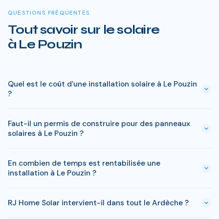
QUESTIONS FRÉQUENTES
Tout savoir sur le solaire
à Le Pouzin
Quel est le coût d'une installation solaire à Le Pouzin
?
Le prix varie entre 5 000 € et 15 000 € selon la puissance (3
Faut-il un permis de construire pour des panneaux
à 9 kWc). Après les aides disponibles en Ardèche
solaires à Le Pouzin ?
(MaPrimeRénov', prime autoconsommation, TVA réduite), le
reste à charge peut descendre sous 4 000 € pour une
En général, une simple déclaration préalable de travaux suffit
installation standard de 3 kWc.
En combien de temps est rentabilisée une
à Le Pouzin. Si votre bien est classé ou en zone protégée en
installation à Le Pouzin ?
Ardèche, des règles spécifiques peuvent s'appliquer. RJ
Home Solar gère toutes ces démarches sans surcoût.
Le retour sur investissement a Le Pouzin est estime entre 8-
RJ Home Solar intervient-il dans tout le Ardèche ?
10 ans selon votre consommation. Les aides disponibles en
Ardèche permettent de reduire significativement ce delai.