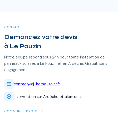
Oui, RJ Home Solar intervient sur l'ensemble du Ardèche, dont
Le Pouzin et toutes les communes alentour. Nos équipes
certifiées RGE se déplacent sans frais supplémentaires.
CONTACT
Demandez votre devis
à Le Pouzin
Notre équipe répond sous 24h pour toute installation de
panneaux solaires à Le Pouzin et en Ardèche. Gratuit, sans
engagement.
contact@rj-home-solar.fr
Intervention sur Ardèche et alentours
COMMUNES PROCHES