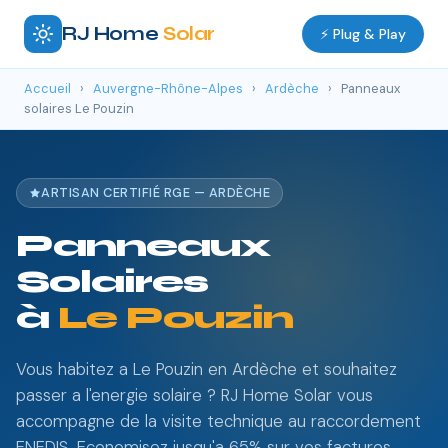
RJ Home
Solar
⚡ Plug & Play
Accueil
›
Auvergne-Rhône-Alpes
›
Ardèche
›
Panneaux
solaires Le Pouzin
ARTISAN CERTIFIÉ RGE — ARDÈCHE
Panneaux
Solaires
à
Le Pouzin
Vous habitez a Le Pouzin en Ardèche et souhaitez
passer a l'energie solaire ? RJ Home Solar vous
accompagne de la visite technique au raccordement
ENEDIS. Economisez jusqu'a 65% sur vos factures