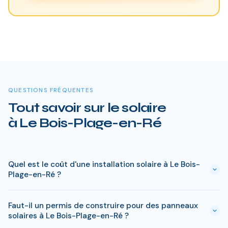
QUESTIONS FRÉQUENTES
Tout savoir sur le solaire
à Le Bois-Plage-en-Ré
Quel est le coût d'une installation solaire à Le Bois-
Plage-en-Ré ?
Le prix varie entre 5 000 € et 15 000 € selon la puissance (3
Faut-il un permis de construire pour des panneaux
à 9 kWc). Après les aides disponibles en Charente-Maritime
solaires à Le Bois-Plage-en-Ré ?
(MaPrimeRénov', prime autoconsommation, TVA réduite), le