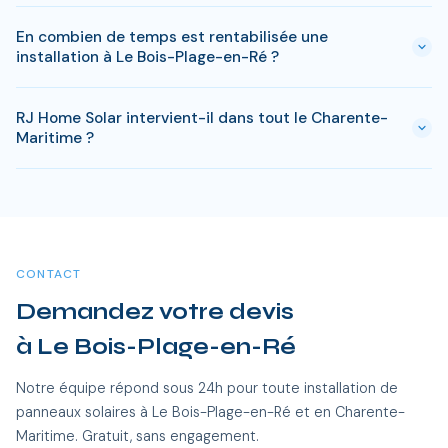
reste à charge peut descendre sous 4 000 € pour une
En général, une simple déclaration préalable de travaux suffit
installation standard de 3 kWc.
En combien de temps est rentabilisée une
à Le Bois-Plage-en-Ré. Si votre bien est classé ou en zone
installation à Le Bois-Plage-en-Ré ?
protégée en Charente-Maritime, des règles spécifiques
peuvent s'appliquer. RJ Home Solar gère toutes ces
En Charente-Maritime, comptez entre 8-10 ans pour
démarches sans surcoût.
RJ Home Solar intervient-il dans tout le Charente-
rentabiliser votre installation. Passe ce delai, chaque kWh
Maritime ?
produit est gratuit. Sur 25 ans, une installation de 3 kWc
genere des economies entre 20 000 et 35 000 €.
Oui, RJ Home Solar intervient sur l'ensemble du Charente-
Maritime, dont Le Bois-Plage-en-Ré et toutes les communes
alentour. Nos équipes certifiées RGE se déplacent sans frais
supplémentaires.
CONTACT
Demandez votre devis
à Le Bois-Plage-en-Ré
Notre équipe répond sous 24h pour toute installation de
panneaux solaires à Le Bois-Plage-en-Ré et en Charente-
Maritime. Gratuit, sans engagement.