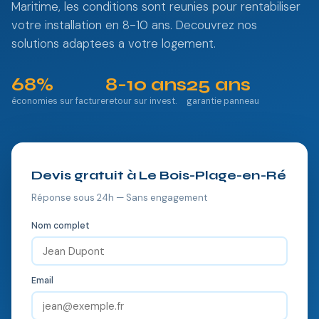
Maritime, les conditions sont reunies pour rentabiliser
votre installation en 8-10 ans. Decouvrez nos
solutions adaptees a votre logement.
68%
8-10 ans
25 ans
économies sur facture
retour sur invest.
garantie panneau
Devis gratuit à Le Bois-Plage-en-Ré
Réponse sous 24h — Sans engagement
Nom complet
Email