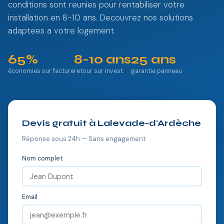
conditions sont reunies pour rentabiliser votre
installation en 8-10 ans. Decouvrez nos solutions
adaptees a votre logement.
65%
8-10 ans
25 ans
économies sur facture
retour sur invest.
garantie panneau
Devis gratuit à Lalevade-d'Ardèche
Réponse sous 24h — Sans engagement
Nom complet
Email