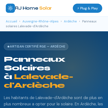
RJ Home
Solar
⚡ Plug & Play
Accueil
›
Auvergne-Rhône-Alpes
›
Ardèche
›
Panneaux
solaires Lalevade-d'Ardèche
ARTISAN CERTIFIÉ RGE — ARDÈCHE
Panneaux
Solaires
à
Lalevade-
d'Ardèche
Les habitants de Lalevade-d'Ardèche sont de plus en
plus nombreux a opter pour le solaire. En Ardèche, les