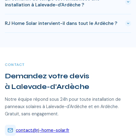
à Lalevade-d'Ardèche. Si votre bien est classé ou en zone
installation à Lalevade-d'Ardèche ?
protégée en Ardèche, des règles spécifiques peuvent
s'appliquer. RJ Home Solar gère toutes ces démarches sans
Avec l'ensoleillement en Ardèche, le retour sur investissement
surcoût.
RJ Home Solar intervient-il dans tout le Ardèche ?
est atteint en 8-10 ans pour une installation standard.
L'electricite produite est ensuite quasi gratuite pendant 15 a
Oui, RJ Home Solar intervient sur l'ensemble du Ardèche, dont
20 ans, soit des economies cumulees de 20 000 a 40 000
Lalevade-d'Ardèche et toutes les communes alentour. Nos
€.
équipes certifiées RGE se déplacent sans frais
supplémentaires.
CONTACT
Demandez votre devis
à Lalevade-d'Ardèche
Notre équipe répond sous 24h pour toute installation de
panneaux solaires à Lalevade-d'Ardèche et en Ardèche.
Gratuit, sans engagement.
contact@rj-home-solar.fr