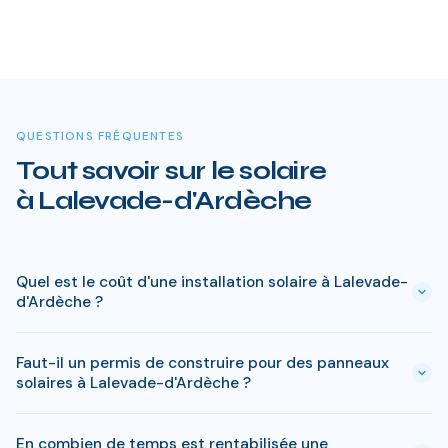
QUESTIONS FRÉQUENTES
Tout savoir sur le solaire
à Lalevade-d'Ardèche
Quel est le coût d'une installation solaire à Lalevade-
d'Ardèche ?
Le prix varie entre 5 000 € et 15 000 € selon la puissance (3
Faut-il un permis de construire pour des panneaux
à 9 kWc). Après les aides disponibles en Ardèche
solaires à Lalevade-d'Ardèche ?
(MaPrimeRénov', prime autoconsommation, TVA réduite), le
reste à charge peut descendre sous 4 000 € pour une
En général, une simple déclaration préalable de travaux suffit
installation standard de 3 kWc.
En combien de temps est rentabilisée une