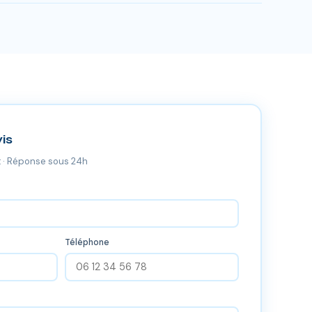
ntour. Nos équipes certifiées RGE se déplacent sans
is
 · Réponse sous 24h
Téléphone