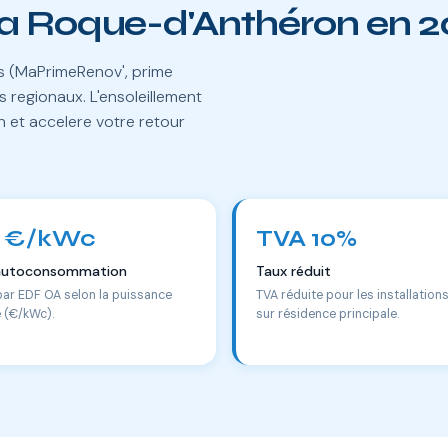
La Roque-d'Anthéron en 
es (MaPrimeRenov', prime
 regionaux. L'ensoleillement
n et accelere votre retour
 €/kWc
TVA 10%
autoconsommation
Taux réduit
par EDF OA selon la puissance
TVA réduite pour les installation
e (€/kWc).
sur résidence principale.