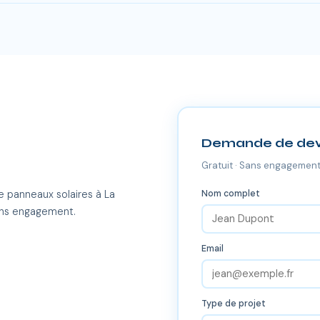
es-du-Rhône, dont La Roque-d'Anthéron et toutes les communes ale
Demande de dev
Gratuit · Sans engagement
Nom complet
e panneaux solaires à La
ans engagement.
Email
Type de projet