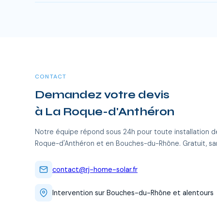
Oui, RJ Home Solar intervient sur l'ensemble du Bouch
frais supplémentaires.
CONTACT
Demandez votre devis
à La Roque-d'Anthéron
Notre équipe répond sous 24h pour toute installation d
Roque-d'Anthéron et en Bouches-du-Rhône. Gratuit, s
contact@rj-home-solar.fr
Intervention sur Bouches-du-Rhône et alentours