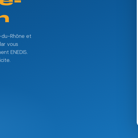
e-
n
s-du-Rhône et
lar vous
ment ENEDIS.
cite.