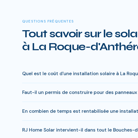
QUESTIONS FRÉQUENTES
Tout savoir sur le sola
à La Roque-d'Anthé
Quel est le coût d'une installation solaire à La Ro
Le prix varie entre 5 000 € et 15 000 € selon la puis
Faut-il un permis de construire pour des panneaux
réduite), le reste à charge peut descendre sous 4 000 
En général, une simple déclaration préalable de travau
En combien de temps est rentabilisée une installa
peuvent s'appliquer. RJ Home Solar gère toutes ces dé
Le retour sur investissement a La Roque-d'Anthéron e
RJ Home Solar intervient-il dans tout le Bouches-
significativement ce delai.