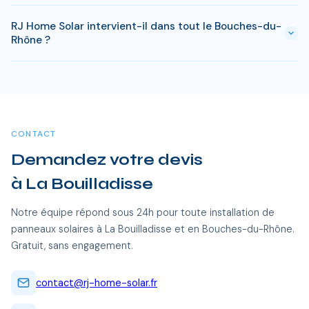
peuvent s'appliquer. RJ Home Solar gère toutes ces
Le retour sur investissement a La Bouilladisse est estime
démarches sans surcoût.
RJ Home Solar intervient-il dans tout le Bouches-du-
entre 6-8 ans selon votre consommation. Les aides
Rhône ?
disponibles en Bouches-du-Rhône permettent de reduire
significativement ce delai.
Oui, RJ Home Solar intervient sur l'ensemble du Bouches-du-
Rhône, dont La Bouilladisse et toutes les communes alentour.
Nos équipes certifiées RGE se déplacent sans frais
supplémentaires.
CONTACT
Demandez votre devis
à La Bouilladisse
Notre équipe répond sous 24h pour toute installation de
panneaux solaires à La Bouilladisse et en Bouches-du-Rhône.
Gratuit, sans engagement.
contact@rj-home-solar.fr