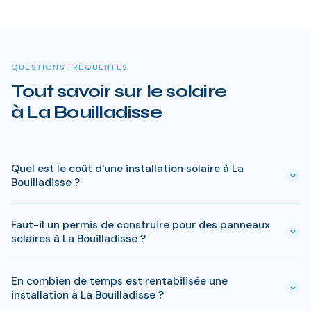
QUESTIONS FRÉQUENTES
Tout savoir sur le solaire
à La Bouilladisse
Quel est le coût d'une installation solaire à La
Bouilladisse ?
Le prix varie entre 5 000 € et 15 000 € selon la puissance (3
Faut-il un permis de construire pour des panneaux
à 9 kWc). Après les aides disponibles en Bouches-du-Rhône
solaires à La Bouilladisse ?
(MaPrimeRénov', prime autoconsommation, TVA réduite), le
reste à charge peut descendre sous 4 000 € pour une
En général, une simple déclaration préalable de travaux suffit
installation standard de 3 kWc.
En combien de temps est rentabilisée une
à La Bouilladisse. Si votre bien est classé ou en zone
installation à La Bouilladisse ?
protégée en Bouches-du-Rhône, des règles spécifiques