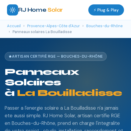
RJ Home
Solar
⚡ Plug & Play
Accueil
›
Provence-Alpes-Côte d'Azur
›
Bouches-du-Rhône
›
Panneaux solaires La Bouilladisse
ARTISAN CERTIFIÉ RGE — BOUCHES-DU-RHÔNE
Panneaux
Solaires
à
La Bouilladisse
Passer a l'energie solaire a La Bouilladisse n'a jamais
ete aussi simple. RJ Home Solar, artisan certifie RGE
en Bouches-du-Rhône, prend en charge l'integralite
de votre projet : etude, installation, raccordement et