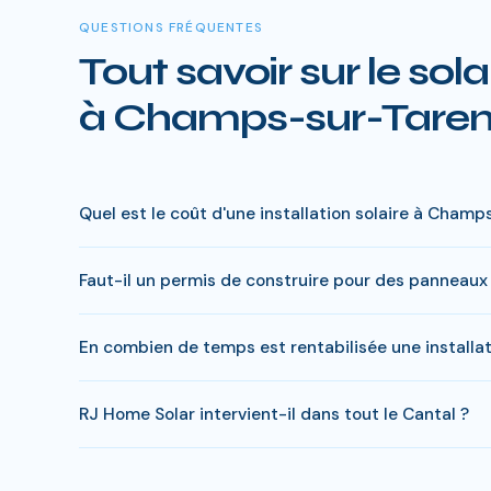
QUESTIONS FRÉQUENTES
Tout savoir sur le sola
à Champs-sur-Taren
Quel est le coût d'une installation solaire à Cham
Le prix varie entre 5 000 € et 15 000 € selon la puissa
Faut-il un permis de construire pour des panneau
charge peut descendre sous 4 000 € pour une installat
En général, une simple déclaration préalable de travaux
En combien de temps est rentabilisée une install
peuvent s'appliquer. RJ Home Solar gère toutes ces dé
Avec l'ensoleillement en Cantal, le retour sur investisse
RJ Home Solar intervient-il dans tout le Cantal ?
ans, soit des economies cumulees de 20 000 a 40 000
Oui, RJ Home Solar intervient sur l'ensemble du Cantal
frais supplémentaires.