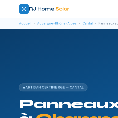
RJ Home
Solar
Accueil
›
Auvergne-Rhône-Alpes
›
Cantal
›
Panneaux so
ARTISAN CERTIFIÉ RGE — CANTAL
Panneaux 