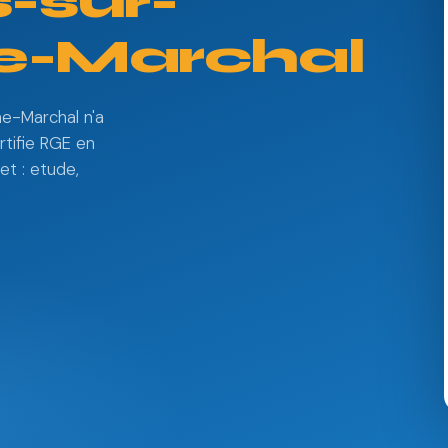
sur-
e-Marchal
ne-Marchal n'a
rtifie RGE en
et : etude,