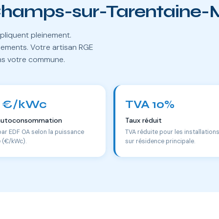
 Champs-sur-Tarentaine-
pliquent pleinement.
lements. Votre artisan RGE
ans votre commune.
 €/kWc
TVA 10%
autoconsommation
Taux réduit
par EDF OA selon la puissance
TVA réduite pour les installation
e (€/kWc).
sur résidence principale.