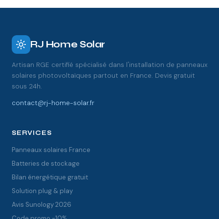
RJ Home Solar
Artisan RGE certifié spécialisé dans l'installation de panneaux
solaires photovoltaïques partout en France. Devis gratuit
sous 24h.
contact@rj-home-solar.fr
SERVICES
Panneaux solaires France
Batteries de stockage
Bilan énergétique gratuit
Solution plug & play
Avis Sunology 2026
Code promo -10%