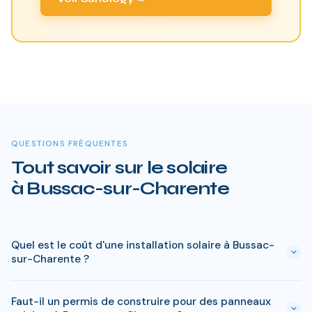
QUESTIONS FRÉQUENTES
Tout savoir sur le solaire
à Bussac-sur-Charente
Quel est le coût d'une installation solaire à Bussac-
sur-Charente ?
Le prix varie entre 5 000 € et 15 000 € selon la puissance (3
Faut-il un permis de construire pour des panneaux
à 9 kWc). Après les aides disponibles en Charente-Maritime