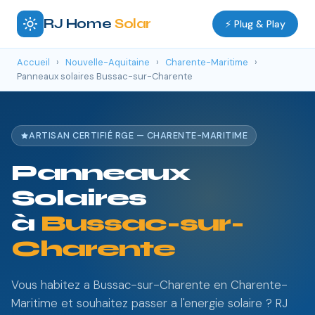
RJ Home
Solar
⚡ Plug & Play
Accueil
›
Nouvelle-Aquitaine
›
Charente-Maritime
›
Panneaux solaires Bussac-sur-Charente
ARTISAN CERTIFIÉ RGE — CHARENTE-MARITIME
Panneaux
Solaires
à
Bussac-sur-
Charente
Vous habitez a Bussac-sur-Charente en Charente-
Maritime et souhaitez passer a l'energie solaire ? RJ