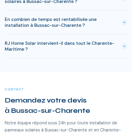
solaires à Bussac-sur-Charente ?
(MaPrimeRénov', prime autoconsommation, TVA réduite), le
reste à charge peut descendre sous 4 000 € pour une
En général, une simple déclaration préalable de travaux suffit
installation standard de 3 kWc.
En combien de temps est rentabilisée une
à Bussac-sur-Charente. Si votre bien est classé ou en zone
installation à Bussac-sur-Charente ?
protégée en Charente-Maritime, des règles spécifiques
peuvent s'appliquer. RJ Home Solar gère toutes ces
Le retour sur investissement a Bussac-sur-Charente est
démarches sans surcoût.
RJ Home Solar intervient-il dans tout le Charente-
estime entre 8-10 ans selon votre consommation. Les aides
Maritime ?
disponibles en Charente-Maritime permettent de reduire
significativement ce delai.
Oui, RJ Home Solar intervient sur l'ensemble du Charente-
Maritime, dont Bussac-sur-Charente et toutes les communes
alentour. Nos équipes certifiées RGE se déplacent sans frais
supplémentaires.
CONTACT
Demandez votre devis
à Bussac-sur-Charente
Notre équipe répond sous 24h pour toute installation de
panneaux solaires à Bussac-sur-Charente et en Charente-