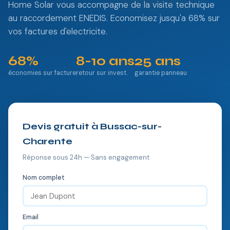
Home Solar vous accompagne de la visite technique
au raccordement ENEDIS. Economisez jusqu'a 68% sur
vos factures d'electricite.
68%
8-10 ans
25 ans
économies sur facture
retour sur invest.
garantie panneau
Devis gratuit à Bussac-sur-
Charente
Réponse sous 24h — Sans engagement
Nom complet
Email