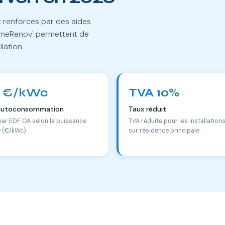
nt renforces par des aides
rimeRenov' permettent de
llation.
 €/kWc
TVA 10%
autoconsommation
Taux réduit
par EDF OA selon la puissance
TVA réduite pour les installation
e (€/kWc).
sur résidence principale.