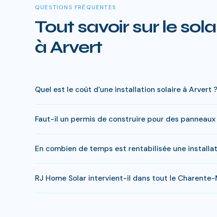
QUESTIONS FRÉQUENTES
Tout savoir sur le sola
à Arvert
Quel est le coût d'une installation solaire à Arvert 
Le prix varie entre 5 000 € et 15 000 € selon la puis
Faut-il un permis de construire pour des panneaux 
réduite), le reste à charge peut descendre sous 4 000 
En général, une simple déclaration préalable de travaux
En combien de temps est rentabilisée une installat
s'appliquer. RJ Home Solar gère toutes ces démarches 
Le retour sur investissement a Arvert est estime entre
RJ Home Solar intervient-il dans tout le Charente-
ce delai.
Oui, RJ Home Solar intervient sur l'ensemble du Charen
supplémentaires.