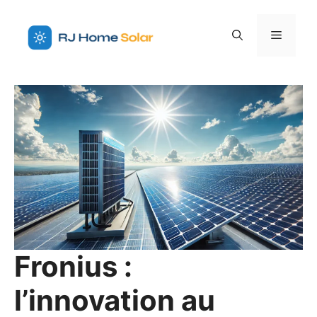
Aller
au
Menu
contenu
Fronius :
l’innovation au