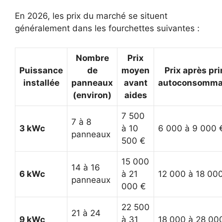
En 2026, les prix du marché se situent
généralement dans les fourchettes suivantes :
Nombre
Prix
Puissance
de
moyen
Prix après pr
installée
panneaux
avant
autoconsomma
(environ)
aides
7 500
7 à 8
3 kWc
à 10
6 000 à 9 000 
panneaux
500 €
15 000
14 à 16
6 kWc
à 21
12 000 à 18 00
panneaux
000 €
22 500
21 à 24
9 kWc
à 31
18 000 à 28 00