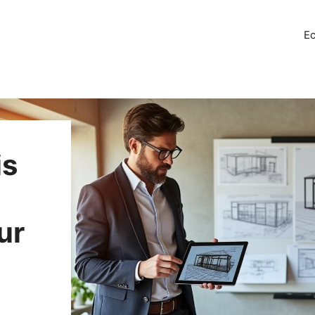
Ec
is
ur