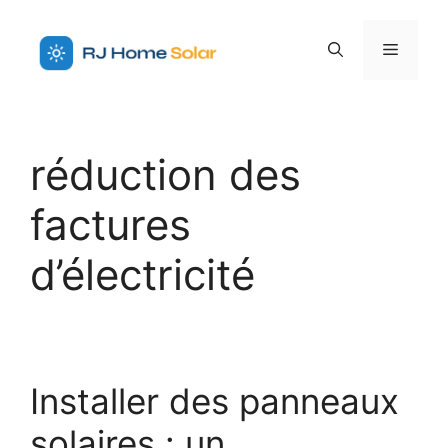
Aller
au
Menu
contenu
réduction des
factures
d’électricité
Installer des panneaux
solaires : un