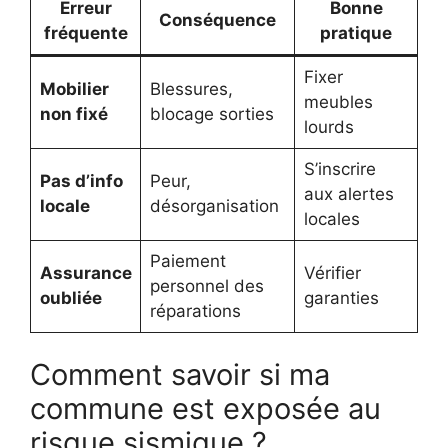
Erreur
Bonne
Conséquence
fréquente
pratique
Fixer
Mobilier
Blessures,
meubles
non fixé
blocage sorties
lourds
S’inscrire
Pas d’info
Peur,
aux alertes
locale
désorganisation
locales
Paiement
Assurance
Vérifier
personnel des
oubliée
garanties
réparations
Comment savoir si ma
commune est exposée au
risque sismique ?