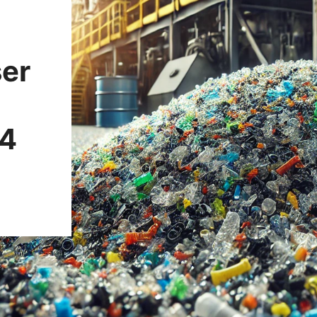
ser
24