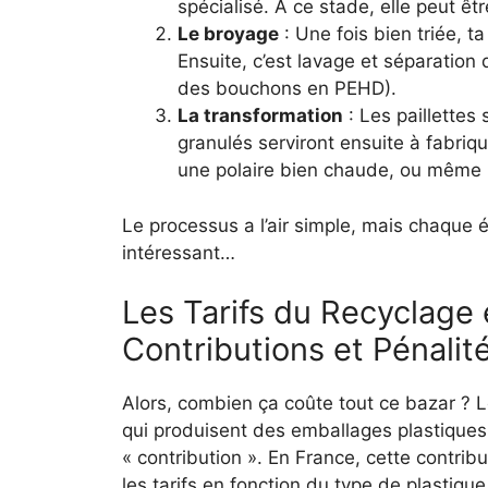
spécialisé. À ce stade, elle peut êt
Le broyage
: Une fois bien triée, t
Ensuite, c’est lavage et séparation
des bouchons en PEHD).
La transformation
: Les paillettes
granulés serviront ensuite à fabriq
une polaire bien chaude, ou même 
Le processus a l’air simple, mais chaque é
intéressant…
Les Tarifs du Recyclage
Contributions et Pénalit
Alors, combien ça coûte tout ce bazar ? Le
qui produisent des emballages plastiques
« contribution ». En France, cette contrib
les tarifs en fonction du type de plastiqu