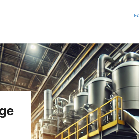
Ec
age