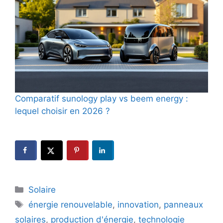
Comparatif sunology play vs beem energy :
lequel choisir en 2026 ?
Catégories
Solaire
Étiquettes
énergie renouvelable
,
innovation
,
panneaux
solaires
,
production d'énergie
,
technologie