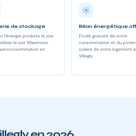
erie de stockage
Bilan énergétique of
z l'énergie produite le jour
Étude gratuite de votre
utiliser le soir. Maximisez
consommation et du potent
 autoconsommation en
solaire de votre logement à
Villegly.
illegly en 2026