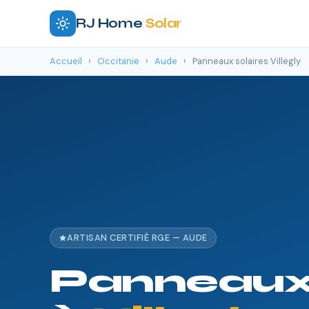
RJ Home
Solar
Accueil
›
Occitanie
›
Aude
›
Panneaux solaires Villegly
ARTISAN CERTIFIÉ RGE — AUDE
Panneaux 