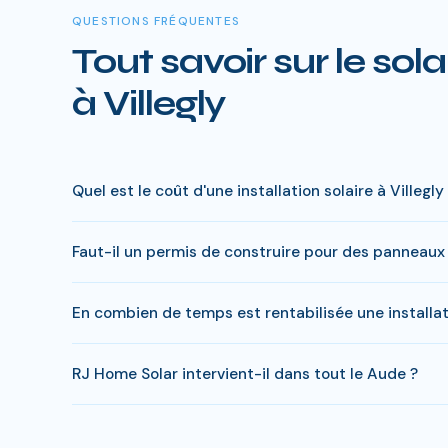
QUESTIONS FRÉQUENTES
Tout savoir sur le sola
à Villegly
Quel est le coût d'une installation solaire à Villegly
Le prix varie entre 5 000 € et 15 000 € selon la puiss
Faut-il un permis de construire pour des panneaux s
charge peut descendre sous 4 000 € pour une installat
En général, une simple déclaration préalable de travaux 
En combien de temps est rentabilisée une installati
Home Solar gère toutes ces démarches sans surcoût.
Le retour sur investissement a Villegly est estime entr
RJ Home Solar intervient-il dans tout le Aude ?
Oui, RJ Home Solar intervient sur l'ensemble du Aude, d