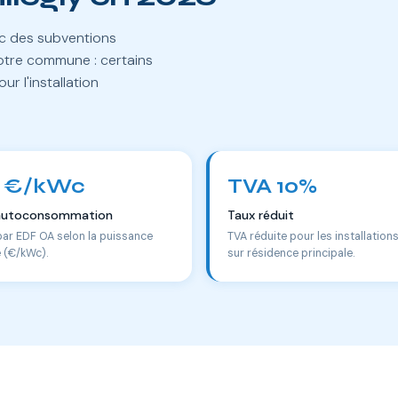
ec des subventions
otre commune : certains
r l'installation
 €/kWc
TVA 10%
autoconsommation
Taux réduit
par EDF OA selon la puissance
TVA réduite pour les installation
e (€/kWc).
sur résidence principale.