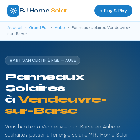
RJ Home
Solar
⚡ Plug & Play
Accueil
›
Grand Est
›
Aube
›
Panneaux solaires Vendeuvre-
sur-Barse
ARTISAN CERTIFIÉ RGE — AUBE
Panneaux
Solaires
à
Vendeuvre-
sur-Barse
Vous habitez a Vendeuvre-sur-Barse en Aube et
souhaitez passer a l'energie solaire ? RJ Home Solar