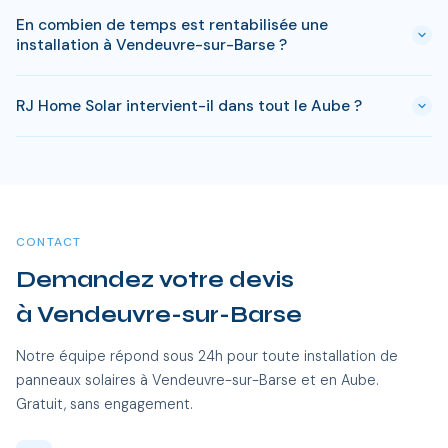
En général, une simple déclaration préalable de travaux suffit
installation standard de 3 kWc.
En combien de temps est rentabilisée une
à Vendeuvre-sur-Barse. Si votre bien est classé ou en zone
installation à Vendeuvre-sur-Barse ?
protégée en Aube, des règles spécifiques peuvent
s'appliquer. RJ Home Solar gère toutes ces démarches sans
Avec l'ensoleillement en Aube, le retour sur investissement
surcoût.
RJ Home Solar intervient-il dans tout le Aube ?
est atteint en 8-10 ans pour une installation standard.
L'electricite produite est ensuite quasi gratuite pendant 15 a
Oui, RJ Home Solar intervient sur l'ensemble du Aube, dont
20 ans, soit des economies cumulees de 20 000 a 40 000
Vendeuvre-sur-Barse et toutes les communes alentour. Nos
€.
équipes certifiées RGE se déplacent sans frais
supplémentaires.
CONTACT
Demandez votre devis
à Vendeuvre-sur-Barse
Notre équipe répond sous 24h pour toute installation de
panneaux solaires à Vendeuvre-sur-Barse et en Aube.
Gratuit, sans engagement.