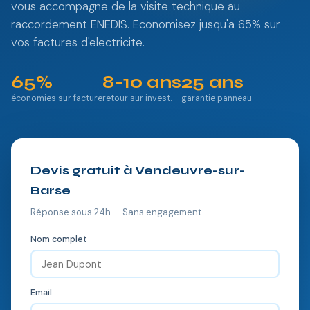
vous accompagne de la visite technique au
raccordement ENEDIS. Economisez jusqu'a 65% sur
vos factures d'electricite.
65%
8-10 ans
25 ans
économies sur facture
retour sur invest.
garantie panneau
Devis gratuit à Vendeuvre-sur-
Barse
Réponse sous 24h — Sans engagement
Nom complet
Email