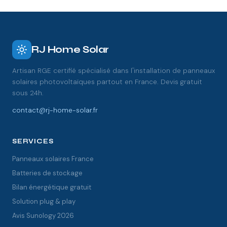
RJ Home Solar
Artisan RGE certifié spécialisé dans l'installation de panneaux
solaires photovoltaïques partout en France. Devis gratuit
sous 24h.
contact@rj-home-solar.fr
SERVICES
Panneaux solaires France
Batteries de stockage
Bilan énergétique gratuit
Solution plug & play
Avis Sunology 2026