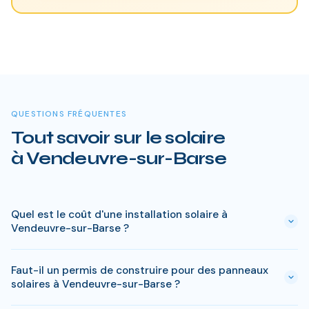
QUESTIONS FRÉQUENTES
Tout savoir sur le solaire
à Vendeuvre-sur-Barse
Quel est le coût d'une installation solaire à
Vendeuvre-sur-Barse ?
Le prix varie entre 5 000 € et 15 000 € selon la puissance (3
Faut-il un permis de construire pour des panneaux
à 9 kWc). Après les aides disponibles en Aube
solaires à Vendeuvre-sur-Barse ?
(MaPrimeRénov', prime autoconsommation, TVA réduite), le
reste à charge peut descendre sous 4 000 € pour une