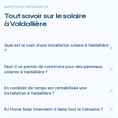
QUESTIONS FRÉQUENTES
Tout savoir sur le solaire
à Valdallière
Quel est le coût d'une installation solaire à Valdallière
?
Le prix varie entre 5 000 € et 15 000 € selon la puissance (3
Faut-il un permis de construire pour des panneaux
à 9 kWc). Après les aides disponibles en Calvados
solaires à Valdallière ?
(MaPrimeRénov', prime autoconsommation, TVA réduite), le
reste à charge peut descendre sous 4 000 € pour une
En général, une simple déclaration préalable de travaux suffit
installation standard de 3 kWc.
En combien de temps est rentabilisée une
à Valdallière. Si votre bien est classé ou en zone protégée en
installation à Valdallière ?
Calvados, des règles spécifiques peuvent s'appliquer. RJ
Home Solar gère toutes ces démarches sans surcoût.
En Calvados, comptez entre 8-10 ans pour rentabiliser votre
RJ Home Solar intervient-il dans tout le Calvados ?
installation. Passe ce delai, chaque kWh produit est gratuit.
Sur 25 ans, une installation de 3 kWc genere des economies