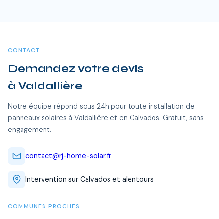
Oui, RJ Home Solar intervient sur l'ensemble du Calvados,
entre 20 000 et 35 000 €.
dont Valdallière et toutes les communes alentour. Nos
équipes certifiées RGE se déplacent sans frais
supplémentaires.
CONTACT
Demandez votre devis
à Valdallière
Notre équipe répond sous 24h pour toute installation de
panneaux solaires à Valdallière et en Calvados. Gratuit, sans
engagement.
contact@rj-home-solar.fr
Intervention sur Calvados et alentours
COMMUNES PROCHES