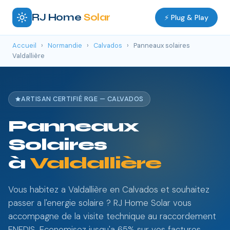
RJ Home
Solar
⚡ Plug & Play
Accueil
›
Normandie
›
Calvados
›
Panneaux solaires
Valdallière
ARTISAN CERTIFIÉ RGE — CALVADOS
Panneaux
Solaires
à
Valdallière
Vous habitez a Valdallière en Calvados et souhaitez
passer a l'energie solaire ? RJ Home Solar vous
accompagne de la visite technique au raccordement
ENEDIS. Economisez jusqu'a 65% sur vos factures