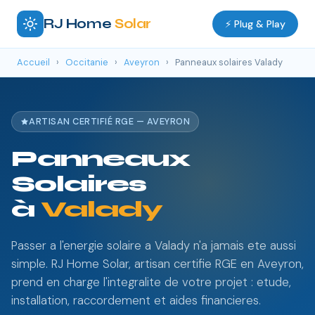
RJ Home
Solar
⚡ Plug & Play
Accueil
›
Occitanie
›
Aveyron
›
Panneaux solaires Valady
ARTISAN CERTIFIÉ RGE — AVEYRON
Panneaux
Solaires
à
Valady
Passer a l'energie solaire a Valady n'a jamais ete aussi
simple. RJ Home Solar, artisan certifie RGE en Aveyron,
prend en charge l'integralite de votre projet : etude,
installation, raccordement et aides financieres.