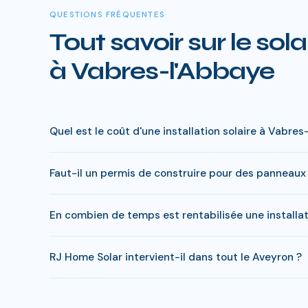
QUESTIONS FRÉQUENTES
Tout savoir sur le sola
à Vabres-l'Abbaye
Quel est le coût d'une installation solaire à Vabres
Le prix varie entre 5 000 € et 15 000 € selon la puissa
Faut-il un permis de construire pour des panneaux 
charge peut descendre sous 4 000 € pour une installat
En général, une simple déclaration préalable de travaux
En combien de temps est rentabilisée une installa
s'appliquer. RJ Home Solar gère toutes ces démarches 
En Aveyron, comptez entre 7-9 ans pour rentabiliser vot
RJ Home Solar intervient-il dans tout le Aveyron ?
entre 20 000 et 35 000 €.
Oui, RJ Home Solar intervient sur l'ensemble du Aveyro
supplémentaires.