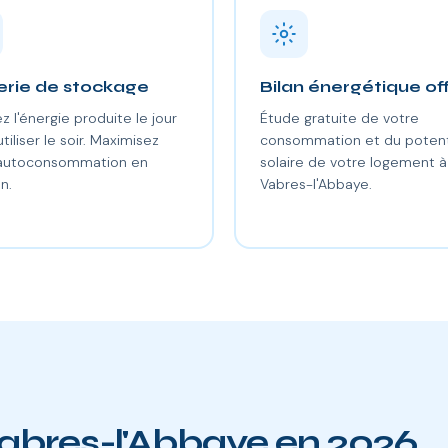
erie de stockage
Bilan énergétique of
z l'énergie produite le jour
Étude gratuite de votre
utiliser le soir. Maximisez
consommation et du potent
 autoconsommation en
solaire de votre logement à
n.
Vabres-l'Abbaye.
Vabres-l'Abbaye en 2026