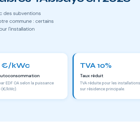
ec des subventions
otre commune : certains
r l'installation
 €/kWc
TVA 10%
autoconsommation
Taux réduit
par EDF OA selon la puissance
TVA réduite pour les installation
e (€/kWc).
sur résidence principale.