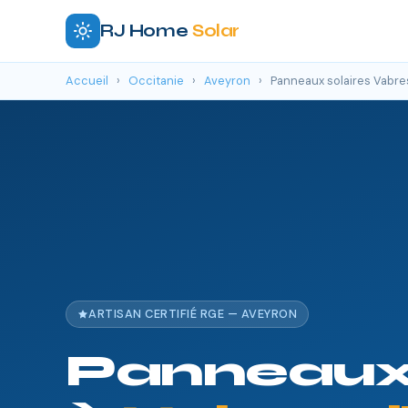
RJ Home
Solar
Accueil
›
Occitanie
›
Aveyron
›
Panneaux solaires Vabre
ARTISAN CERTIFIÉ RGE — AVEYRON
Panneaux 